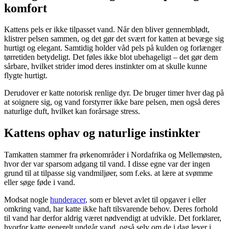
komfort
Kattens pels er ikke tilpasset vand. Når den bliver gennemblødt,
klistrer pelsen sammen, og det gør det svært for katten at bevæge sig
hurtigt og elegant. Samtidig holder våd pels på kulden og forlænger
tørretiden betydeligt. Det føles ikke blot ubehageligt – det gør dem
sårbare, hvilket strider imod deres instinkter om at skulle kunne
flygte hurtigt.
Derudover er katte notorisk renlige dyr. De bruger timer hver dag på
at soignere sig, og vand forstyrrer ikke bare pelsen, men også deres
naturlige duft, hvilket kan forårsage stress.
Kattens ophav og naturlige instinkter
Tamkatten stammer fra ørkenområder i Nordafrika og Mellemøsten,
hvor der var sparsom adgang til vand. I disse egne var der ingen
grund til at tilpasse sig vandmiljøer, som f.eks. at lære at svømme
eller søge føde i vand.
Modsat nogle
hunderacer
, som er blevet avlet til opgaver i eller
omkring vand, har katte ikke haft tilsvarende behov. Deres forhold
til vand har derfor aldrig været nødvendigt at udvikle. Det forklarer,
hvorfor katte generelt undgår vand, også selv om de i dag lever i