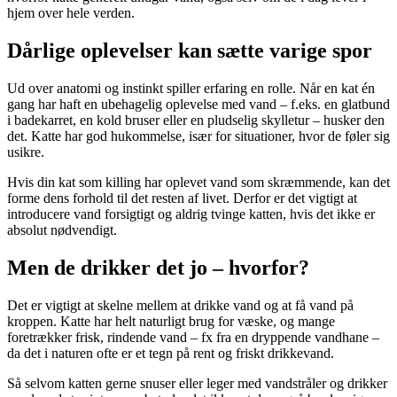
hjem over hele verden.
Dårlige oplevelser kan sætte varige spor
Ud over anatomi og instinkt spiller erfaring en rolle. Når en kat én
gang har haft en ubehagelig oplevelse med vand – f.eks. en glatbund
i badekarret, en kold bruser eller en pludselig skylletur – husker den
det. Katte har god hukommelse, især for situationer, hvor de føler sig
usikre.
Hvis din kat som killing har oplevet vand som skræmmende, kan det
forme dens forhold til det resten af livet. Derfor er det vigtigt at
introducere vand forsigtigt og aldrig tvinge katten, hvis det ikke er
absolut nødvendigt.
Men de drikker det jo – hvorfor?
Det er vigtigt at skelne mellem at drikke vand og at få vand på
kroppen. Katte har helt naturligt brug for væske, og mange
foretrækker frisk, rindende vand – fx fra en dryppende vandhane –
da det i naturen ofte er et tegn på rent og friskt drikkevand.
Så selvom katten gerne snuser eller leger med vandstråler og drikker