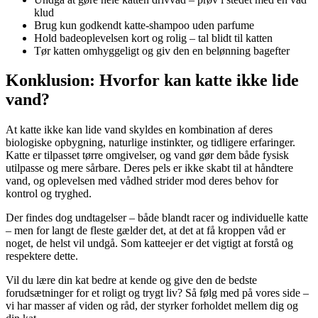
klud
Brug kun godkendt katte-shampoo uden parfume
Hold badeoplevelsen kort og rolig – tal blidt til katten
Tør katten omhyggeligt og giv den en belønning bagefter
Konklusion: Hvorfor kan katte ikke lide
vand?
At katte ikke kan lide vand skyldes en kombination af deres
biologiske opbygning, naturlige instinkter, og tidligere erfaringer.
Katte er tilpasset tørre omgivelser, og vand gør dem både fysisk
utilpasse og mere sårbare. Deres pels er ikke skabt til at håndtere
vand, og oplevelsen med vådhed strider mod deres behov for
kontrol og tryghed.
Der findes dog undtagelser – både blandt racer og individuelle katte
– men for langt de fleste gælder det, at det at få kroppen våd er
noget, de helst vil undgå. Som katteejer er det vigtigt at forstå og
respektere dette.
Vil du lære din kat bedre at kende og give den de bedste
forudsætninger for et roligt og trygt liv? Så følg med på vores side –
vi har masser af viden og råd, der styrker forholdet mellem dig og