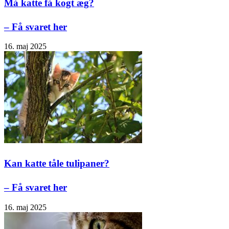
Må katte få kogt æg?
– Få svaret her
16. maj 2025
Kan katte tåle tulipaner?
– Få svaret her
16. maj 2025