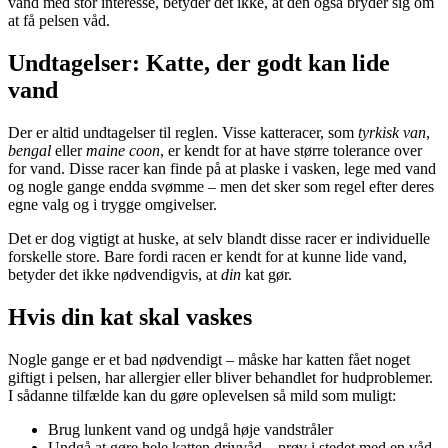
vand med stor interesse, betyder det ikke, at den også bryder sig om
at få pelsen våd.
Undtagelser: Katte, der godt kan lide
vand
Der er altid undtagelser til reglen. Visse katteracer, som
tyrkisk van
,
bengal
eller
maine coon
, er kendt for at have større tolerance over
for vand. Disse racer kan finde på at plaske i vasken, lege med vand
og nogle gange endda svømme – men det sker som regel efter deres
egne valg og i trygge omgivelser.
Det er dog vigtigt at huske, at selv blandt disse racer er individuelle
forskelle store. Bare fordi racen er kendt for at kunne lide vand,
betyder det ikke nødvendigvis, at
din
kat gør.
Hvis din kat skal vaskes
Nogle gange er et bad nødvendigt – måske har katten fået noget
giftigt i pelsen, har allergier eller bliver behandlet for hudproblemer.
I sådanne tilfælde kan du gøre oplevelsen så mild som muligt:
Brug lunkent vand og undgå høje vandstråler
Undgå at gøre hele katten drivvåd – prøv i stedet med en våd