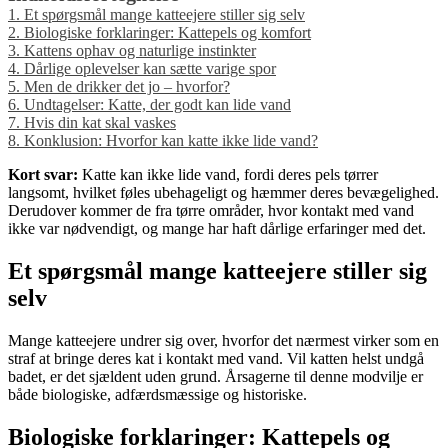
1.
Et spørgsmål mange katteejere stiller sig selv
2.
Biologiske forklaringer: Kattepels og komfort
3.
Kattens ophav og naturlige instinkter
4.
Dårlige oplevelser kan sætte varige spor
5.
Men de drikker det jo – hvorfor?
6.
Undtagelser: Katte, der godt kan lide vand
7.
Hvis din kat skal vaskes
8.
Konklusion: Hvorfor kan katte ikke lide vand?
Kort svar:
Katte kan ikke lide vand, fordi deres pels tørrer
langsomt, hvilket føles ubehageligt og hæmmer deres bevægelighed.
Derudover kommer de fra tørre områder, hvor kontakt med vand
ikke var nødvendigt, og mange har haft dårlige erfaringer med det.
Et spørgsmål mange katteejere stiller sig
selv
Mange katteejere undrer sig over, hvorfor det nærmest virker som en
straf at bringe deres kat i kontakt med vand. Vil katten helst undgå
badet, er det sjældent uden grund. Årsagerne til denne modvilje er
både biologiske, adfærdsmæssige og historiske.
Biologiske forklaringer: Kattepels og