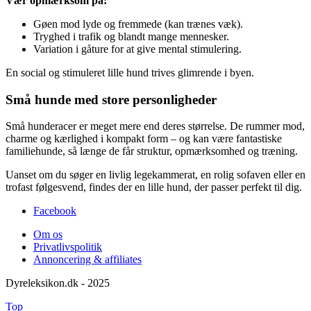
Vær opmærksom på:
Gøen mod lyde og fremmede (kan trænes væk).
Tryghed i trafik og blandt mange mennesker.
Variation i gåture for at give mental stimulering.
En social og stimuleret lille hund trives glimrende i byen.
Små hunde med store personligheder
Små hunderacer er meget mere end deres størrelse. De rummer mod,
charme og kærlighed i kompakt form – og kan være fantastiske
familiehunde, så længe de får struktur, opmærksomhed og træning.
Uanset om du søger en livlig legekammerat, en rolig sofaven eller en
trofast følgesvend, findes der en lille hund, der passer perfekt til dig.
Facebook
Om os
Privatlivspolitik
Annoncering & affiliates
Dyreleksikon.dk - 2025
Top