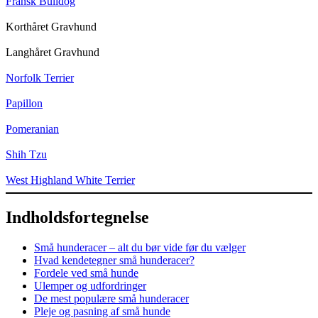
Fransk Bulldog
Korthåret Gravhund
Langhåret Gravhund
Norfolk Terrier
Papillon
Pomeranian
Shih Tzu
West Highland White Terrier
Indholdsfortegnelse
Små hunderacer – alt du bør vide før du vælger
Hvad kendetegner små hunderacer?
Fordele ved små hunde
Ulemper og udfordringer
De mest populære små hunderacer
Pleje og pasning af små hunde