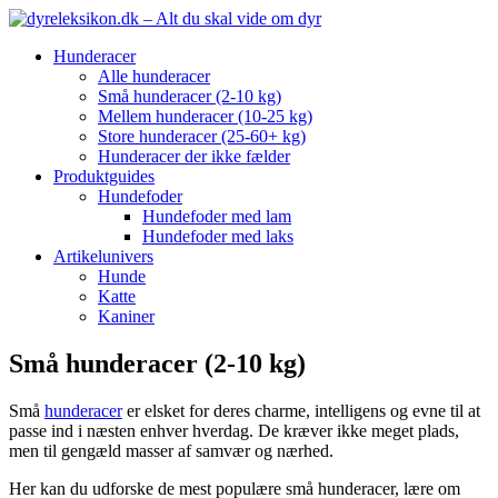
Hunderacer
Alle hunderacer
Små hunderacer (2-10 kg)
Mellem hunderacer (10-25 kg)
Store hunderacer (25-60+ kg)
Hunderacer der ikke fælder
Produktguides
Hundefoder
Hundefoder med lam
Hundefoder med laks
Artikelunivers
Hunde
Katte
Kaniner
Små hunderacer (2-10 kg)
Små
hunderacer
er elsket for deres charme, intelligens og evne til at
passe ind i næsten enhver hverdag. De kræver ikke meget plads,
men til gengæld masser af samvær og nærhed.
Her kan du udforske de mest populære små hunderacer, lære om