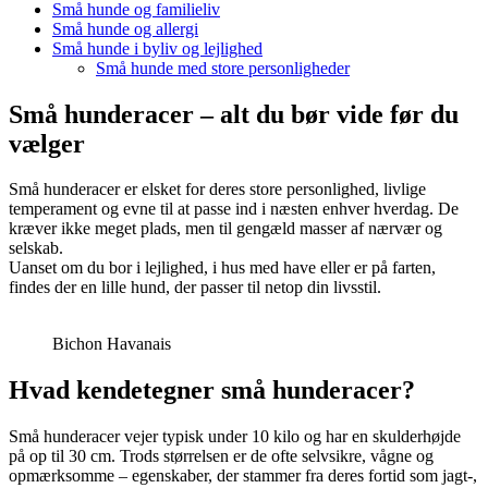
Små hunde og familieliv
Små hunde og allergi
Små hunde i byliv og lejlighed
Små hunde med store personligheder
Små hunderacer – alt du bør vide før du
vælger
Små hunderacer er elsket for deres store personlighed, livlige
temperament og evne til at passe ind i næsten enhver hverdag. De
kræver ikke meget plads, men til gengæld masser af nærvær og
selskab.
Uanset om du bor i lejlighed, i hus med have eller er på farten,
findes der en lille hund, der passer til netop din livsstil.
Bichon Havanais
Hvad kendetegner små hunderacer?
Små hunderacer vejer typisk under 10 kilo og har en skulderhøjde
på op til 30 cm. Trods størrelsen er de ofte selvsikre, vågne og
opmærksomme – egenskaber, der stammer fra deres fortid som jagt-,