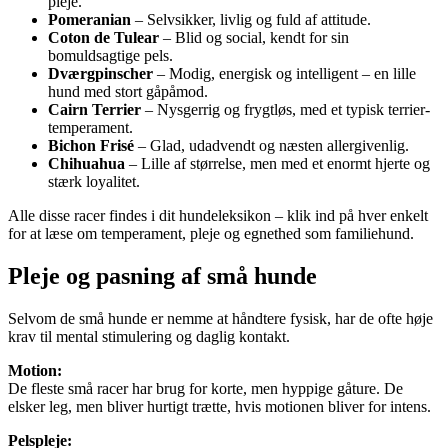
pleje.
Pomeranian
– Selvsikker, livlig og fuld af attitude.
Coton de Tulear
– Blid og social, kendt for sin
bomuldsagtige pels.
Dværgpinscher
– Modig, energisk og intelligent – en lille
hund med stort gåpåmod.
Cairn Terrier
– Nysgerrig og frygtløs, med et typisk terrier-
temperament.
Bichon Frisé
– Glad, udadvendt og næsten allergivenlig.
Chihuahua
– Lille af størrelse, men med et enormt hjerte og
stærk loyalitet.
Alle disse racer findes i dit hundeleksikon – klik ind på hver enkelt
for at læse om temperament, pleje og egnethed som familiehund.
Pleje og pasning af små hunde
Selvom de små hunde er nemme at håndtere fysisk, har de ofte høje
krav til mental stimulering og daglig kontakt.
Motion:
De fleste små racer har brug for korte, men hyppige gåture. De
elsker leg, men bliver hurtigt trætte, hvis motionen bliver for intens.
Pelspleje: