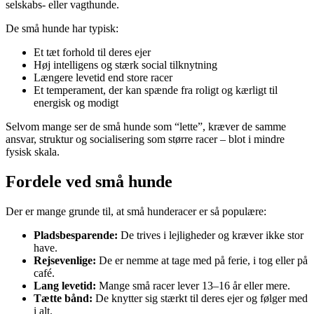
selskabs- eller vagthunde.
De små hunde har typisk:
Et tæt forhold til deres ejer
Høj intelligens og stærk social tilknytning
Længere levetid end store racer
Et temperament, der kan spænde fra roligt og kærligt til
energisk og modigt
Selvom mange ser de små hunde som “lette”, kræver de samme
ansvar, struktur og socialisering som større racer – blot i mindre
fysisk skala.
Fordele ved små hunde
Der er mange grunde til, at små hunderacer er så populære:
Pladsbesparende:
De trives i lejligheder og kræver ikke stor
have.
Rejsevenlige:
De er nemme at tage med på ferie, i tog eller på
café.
Lang levetid:
Mange små racer lever 13–16 år eller mere.
Tætte bånd:
De knytter sig stærkt til deres ejer og følger med
i alt.