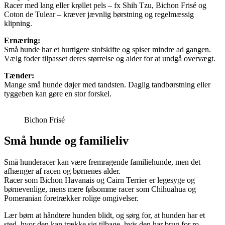
Racer med lang eller krøllet pels – fx Shih Tzu, Bichon Frisé og
Coton de Tulear – kræver jævnlig børstning og regelmæssig
klipning.
Ernæring:
Små hunde har et hurtigere stofskifte og spiser mindre ad gangen.
Vælg foder tilpasset deres størrelse og alder for at undgå overvægt.
Tænder:
Mange små hunde døjer med tandsten. Daglig tandbørstning eller
tyggeben kan gøre en stor forskel.
Bichon Frisé
Små hunde og familieliv
Små hunderacer kan være fremragende familiehunde, men det
afhænger af racen og børnenes alder.
Racer som Bichon Havanais og Cairn Terrier er legesyge og
børnevenlige, mens mere følsomme racer som Chihuahua og
Pomeranian foretrækker rolige omgivelser.
Lær børn at håndtere hunden blidt, og sørg for, at hunden har et
sted, hvor den kan trække sig tilbage, hvis den har brug for ro.