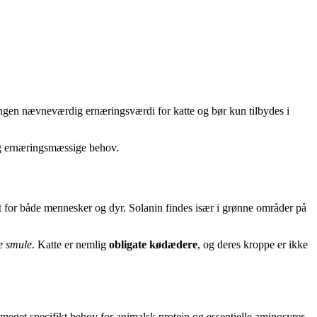
g ingen nævneværdig ernæringsværdi for katte og bør kun tilbydes i
 og ernæringsmæssige behov.
rligt for både mennesker og dyr. Solanin findes især i grønne områder på
le smule
. Katte er nemlig
obligate kødædere
, og deres kroppe er ikke
et meget specifikt behov for animalsk protein og essentielle aminosyrer,