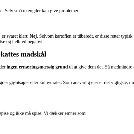
mme. Selv små mængder kan give problemer.
er svaret klart:
Nej
. Selvom kartoflen er tilberedt, er disse retter typi
lse og helbred negativt.
 kattes madskål
 der
ingen ernæringsmæssig grund
til at give dem det. Så medmindre d
er grøntsager eller kulhydrater. Som ansvarlig ejer er det vigtigste, d
 spise og ikke må spise. Vi dækker emner som: