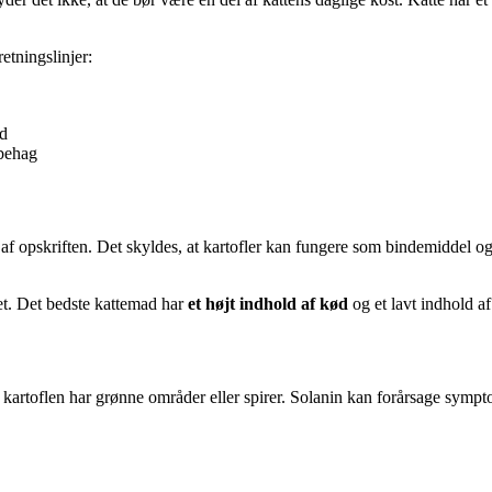
etningslinjer:
ld
ubehag
l af opskriften. Det skyldes, at kartofler kan fungere som bindemiddel o
ret. Det bedste kattemad har
et højt indhold af kød
og et lavt indhold af
is kartoflen har grønne områder eller spirer. Solanin kan forårsage symp