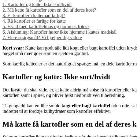
1.
Kartofler og katte: Ikke sort/hvidt
2.
Må katte få kartofler som en del af deres kost?
3.
Er kartofler i kattemad farligt?
4.
Rå kartofler er farlige for katte
5.
Hvad med kartoffelmos og pommes frites?
6.
Afslutning: Kartofler hører ikke hjemme i kattes madskål
7.
Flere spørgsmål? Vi hjælper dig videre
Kort svar:
Katte kan godt tåle lidt kogt eller bagt kartoffel uden kry
meget små mængder som en sjælden godbid.
Som kærlig katteejer er det naturligt at spørge: må jeg dele kartofle
Kartofler og katte: Ikke sort/hvidt
Det første, du skal vide, er, at katte aldrig må spise rå kartofler elle
kartoflen samt i spirer, og bliver først nedbrudt ved tilberedning.
Til gengæld kan en lille smule
kogt eller bagt kartoffel
uden olie, sal
indrettet til at fordøje kulhydrater som kartofler effektivt.
Må katte få kartofler som en del af deres k
Selvom kartofler ikke er direkte farlige, når de er korrekt tilberedt, b