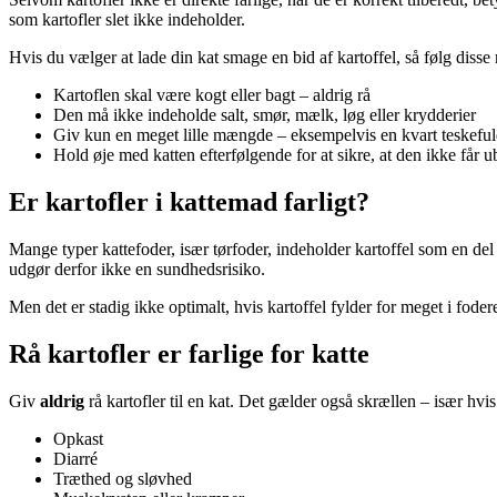
som kartofler slet ikke indeholder.
Hvis du vælger at lade din kat smage en bid af kartoffel, så følg disse r
Kartoflen skal være kogt eller bagt – aldrig rå
Den må ikke indeholde salt, smør, mælk, løg eller krydderier
Giv kun en meget lille mængde – eksempelvis en kvart teskefu
Hold øje med katten efterfølgende for at sikre, at den ikke får 
Er kartofler i kattemad farligt?
Mange typer kattefoder, især tørfoder, indeholder kartoffel som en de
udgør derfor ikke en sundhedsrisiko.
Men det er stadig ikke optimalt, hvis kartoffel fylder for meget i fode
Rå kartofler er farlige for katte
Giv
aldrig
rå kartofler til en kat. Det gælder også skrællen – især hv
Opkast
Diarré
Træthed og sløvhed