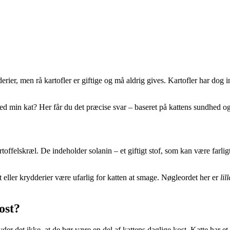
dderier, men rå kartofler er giftige og må aldrig gives. Kartofler har do
r med min kat? Her får du det præcise svar – baseret på kattens sundhed
r kartoffelskræl. De indeholder solanin – et giftigt stof, som kan være fa
t eller krydderier være ufarlig for katten at smage. Nøgleordet her er
lil
ost?
etyder det ikke, at de bør være en del af kattens daglige kost. Katte har 