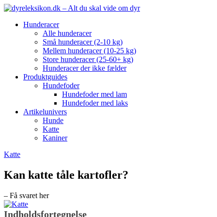
Hunderacer
Alle hunderacer
Små hunderacer (2-10 kg)
Mellem hunderacer (10-25 kg)
Store hunderacer (25-60+ kg)
Hunderacer der ikke fælder
Produktguides
Hundefoder
Hundefoder med lam
Hundefoder med laks
Artikelunivers
Hunde
Katte
Kaniner
Katte
Kan katte tåle kartofler?
– Få svaret her
Indholdsfortegnelse