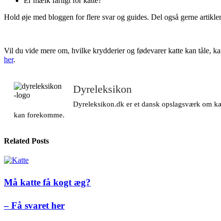
Er mælk farligt for katte?
Hold øje med bloggen for flere svar og guides. Del også gerne artiklen
Vil du vide mere om, hvilke krydderier og fødevarer katte kan tåle, ka
her
.
Dyreleksikon
Dyreleksikon.dk er et dansk opslagsværk om kæle
kan forekomme.
Related Posts
Må katte få kogt æg?
– Få svaret her