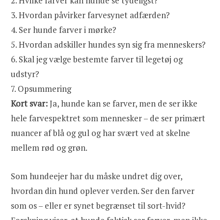
2.
Hvilke farver kan hunde se tydeligst?
3.
Hvordan påvirker farvesynet adfærden?
4.
Ser hunde farver i mørke?
5.
Hvordan adskiller hundes syn sig fra menneskers?
6.
Skal jeg vælge bestemte farver til legetøj og
udstyr?
7.
Opsummering
Kort svar:
Ja, hunde kan se farver, men de ser ikke
hele farvespektret som mennesker – de ser primært
nuancer af blå og gul og har svært ved at skelne
mellem rød og grøn.
Som hundeejer har du måske undret dig over,
hvordan din hund oplever verden. Ser den farver
som os – eller er synet begrænset til sort-hvid?