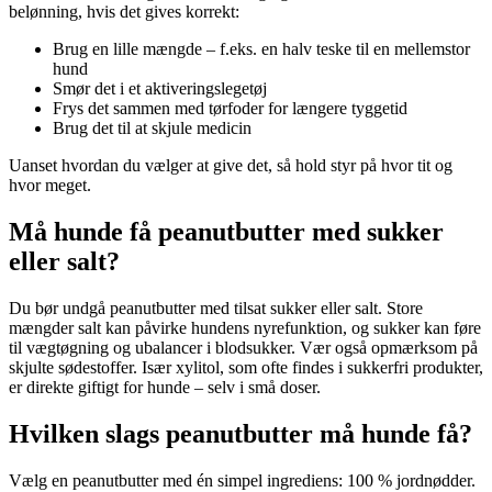
belønning, hvis det gives korrekt:
Brug en lille mængde – f.eks. en halv teske til en mellemstor
hund
Smør det i et aktiveringslegetøj
Frys det sammen med tørfoder for længere tyggetid
Brug det til at skjule medicin
Uanset hvordan du vælger at give det, så hold styr på hvor tit og
hvor meget.
Må hunde få peanutbutter med sukker
eller salt?
Du bør undgå peanutbutter med tilsat sukker eller salt. Store
mængder salt kan påvirke hundens nyrefunktion, og sukker kan føre
til vægtøgning og ubalancer i blodsukker. Vær også opmærksom på
skjulte sødestoffer. Især xylitol, som ofte findes i sukkerfri produkter,
er direkte giftigt for hunde – selv i små doser.
Hvilken slags peanutbutter må hunde få?
Vælg en peanutbutter med én simpel ingrediens: 100 % jordnødder.