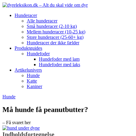
Hunderacer
Alle hunderacer
Små hunderacer (2-10 kg)
Mellem hunderacer (10-25 kg)
Store hunderacer (25-60+ kg)
Hunderacer der ikke fælder
Produktguides
Hundefoder
Hundefoder med lam
Hundefoder med laks
Artikelunivers
Hunde
Katte
Kaniner
Hunde
Må hunde få peanutbutter?
– Få svaret her
Indholdsfortegnelse