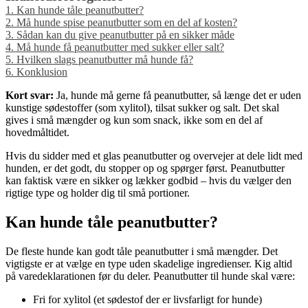
1.
Kan hunde tåle peanutbutter?
2.
Må hunde spise peanutbutter som en del af kosten?
3.
Sådan kan du give peanutbutter på en sikker måde
4.
Må hunde få peanutbutter med sukker eller salt?
5.
Hvilken slags peanutbutter må hunde få?
6.
Konklusion
Kort svar:
Ja, hunde må gerne få peanutbutter, så længe det er uden
kunstige sødestoffer (som xylitol), tilsat sukker og salt. Det skal
gives i små mængder og kun som snack, ikke som en del af
hovedmåltidet.
Hvis du sidder med et glas peanutbutter og overvejer at dele lidt med
hunden, er det godt, du stopper op og spørger først. Peanutbutter
kan faktisk være en sikker og lækker godbid – hvis du vælger den
rigtige type og holder dig til små portioner.
Kan hunde tåle peanutbutter?
De fleste hunde kan godt tåle peanutbutter i små mængder. Det
vigtigste er at vælge en type uden skadelige ingredienser. Kig altid
på varedeklarationen før du deler. Peanutbutter til hunde skal være:
Fri for xylitol (et sødestof der er livsfarligt for hunde)