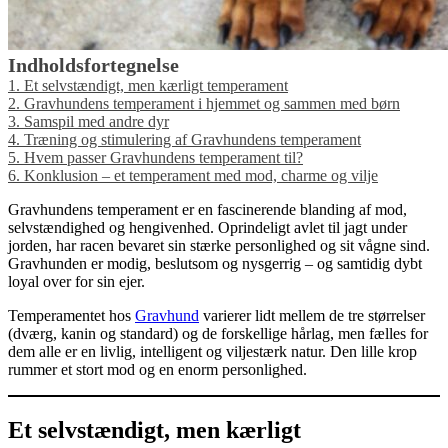
Indholdsfortegnelse
1.
Et selvstændigt, men kærligt temperament
2.
Gravhundens temperament i hjemmet og sammen med børn
3.
Samspil med andre dyr
4.
Træning og stimulering af Gravhundens temperament
5.
Hvem passer Gravhundens temperament til?
6.
Konklusion – et temperament med mod, charme og vilje
Gravhundens temperament er en fascinerende blanding af mod,
selvstændighed og hengivenhed. Oprindeligt avlet til jagt under
jorden, har racen bevaret sin stærke personlighed og sit vågne sind.
Gravhunden er modig, beslutsom og nysgerrig – og samtidig dybt
loyal over for sin ejer.
Temperamentet hos
Gravhund
varierer lidt mellem de tre størrelser
(dværg, kanin og standard) og de forskellige hårlag, men fælles for
dem alle er en livlig, intelligent og viljestærk natur. Den lille krop
rummer et stort mod og en enorm personlighed.
Et selvstændigt, men kærligt