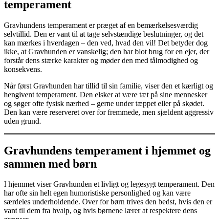
temperament
Gravhundens temperament er præget af en bemærkelsesværdig
selvtillid. Den er vant til at tage selvstændige beslutninger, og det
kan mærkes i hverdagen – den ved, hvad den vil! Det betyder dog
ikke, at Gravhunden er vanskelig; den har blot brug for en ejer, der
forstår dens stærke karakter og møder den med tålmodighed og
konsekvens.
Når først Gravhunden har tillid til sin familie, viser den et kærligt og
hengivent temperament. Den elsker at være tæt på sine mennesker
og søger ofte fysisk nærhed – gerne under tæppet eller på skødet.
Den kan være reserveret over for fremmede, men sjældent aggressiv
uden grund.
Gravhundens temperament i hjemmet og
sammen med børn
I hjemmet viser Gravhunden et livligt og legesygt temperament. Den
har ofte sin helt egen humoristiske personlighed og kan være
særdeles underholdende. Over for børn trives den bedst, hvis den er
vant til dem fra hvalp, og hvis børnene lærer at respektere dens