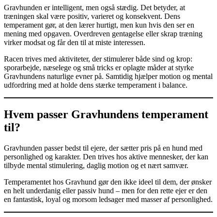
Gravhunden er intelligent, men også stædig. Det betyder, at
træningen skal være positiv, varieret og konsekvent. Dens
temperament gør, at den lærer hurtigt, men kun hvis den ser en
mening med opgaven. Overdreven gentagelse eller skrap træning
virker modsat og får den til at miste interessen.
Racen trives med aktiviteter, der stimulerer både sind og krop:
sporarbejde, næselege og små tricks er oplagte måder at styrke
Gravhundens naturlige evner på. Samtidig hjælper motion og mental
udfordring med at holde dens stærke temperament i balance.
Hvem passer Gravhundens temperament
til?
Gravhunden passer bedst til ejere, der sætter pris på en hund med
personlighed og karakter. Den trives hos aktive mennesker, der kan
tilbyde mental stimulering, daglig motion og et nært samvær.
Temperamentet hos Gravhund gør den ikke ideel til dem, der ønsker
en helt underdanig eller passiv hund – men for den rette ejer er den
en fantastisk, loyal og morsom ledsager med masser af personlighed.