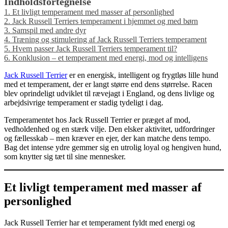
Indholdsfortegnelse
1.
Et livligt temperament med masser af personlighed
2.
Jack Russell Terriers temperament i hjemmet og med børn
3.
Samspil med andre dyr
4.
Træning og stimulering af Jack Russell Terriers temperament
5.
Hvem passer Jack Russell Terriers temperament til?
6.
Konklusion – et temperament med energi, mod og intelligens
Jack Russell Terrier
er en energisk, intelligent og frygtløs lille hund
med et temperament, der er langt større end dens størrelse. Racen
blev oprindeligt udviklet til rævejagt i England, og dens livlige og
arbejdsivrige temperament er stadig tydeligt i dag.
Temperamentet hos Jack Russell Terrier er præget af mod,
vedholdenhed og en stærk vilje. Den elsker aktivitet, udfordringer
og fællesskab – men kræver en ejer, der kan matche dens tempo.
Bag det intense ydre gemmer sig en utrolig loyal og hengiven hund,
som knytter sig tæt til sine mennesker.
Et livligt temperament med masser af
personlighed
Jack Russell Terrier har et temperament fyldt med energi og