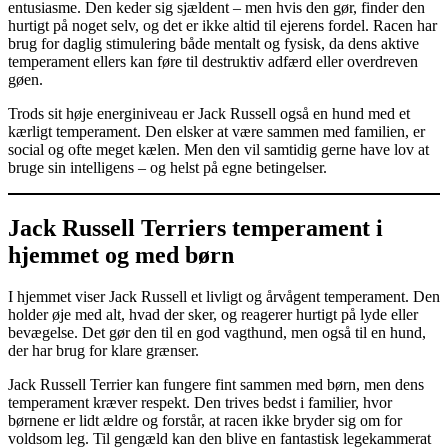
entusiasme. Den keder sig sjældent – men hvis den gør, finder den
hurtigt på noget selv, og det er ikke altid til ejerens fordel. Racen har
brug for daglig stimulering både mentalt og fysisk, da dens aktive
temperament ellers kan føre til destruktiv adfærd eller overdreven
gøen.
Trods sit høje energiniveau er Jack Russell også en hund med et
kærligt temperament. Den elsker at være sammen med familien, er
social og ofte meget kælen. Men den vil samtidig gerne have lov at
bruge sin intelligens – og helst på egne betingelser.
Jack Russell Terriers temperament i
hjemmet og med børn
I hjemmet viser Jack Russell et livligt og årvågent temperament. Den
holder øje med alt, hvad der sker, og reagerer hurtigt på lyde eller
bevægelse. Det gør den til en god vagthund, men også til en hund,
der har brug for klare grænser.
Jack Russell Terrier kan fungere fint sammen med børn, men dens
temperament kræver respekt. Den trives bedst i familier, hvor
børnene er lidt ældre og forstår, at racen ikke bryder sig om for
voldsom leg. Til gengæld kan den blive en fantastisk legekammerat