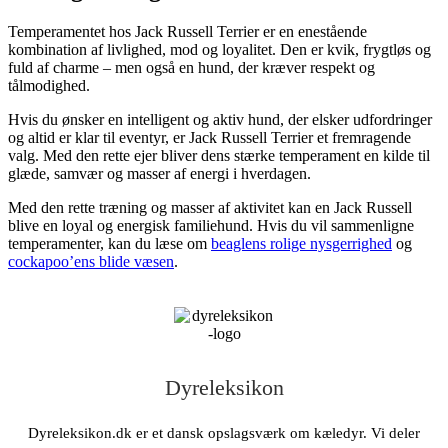
Temperamentet hos Jack Russell Terrier er en enestående
kombination af livlighed, mod og loyalitet. Den er kvik, frygtløs og
fuld af charme – men også en hund, der kræver respekt og
tålmodighed.
Hvis du ønsker en intelligent og aktiv hund, der elsker udfordringer
og altid er klar til eventyr, er Jack Russell Terrier et fremragende
valg. Med den rette ejer bliver dens stærke temperament en kilde til
glæde, samvær og masser af energi i hverdagen.
Med den rette træning og masser af aktivitet kan en Jack Russell
blive en loyal og energisk familiehund. Hvis du vil sammenligne
temperamenter, kan du læse om
beaglens rolige nysgerrighed
og
cockapoo’ens blide væsen
.
Dyreleksikon
Dyreleksikon.dk er et dansk opslagsværk om kæledyr. Vi deler