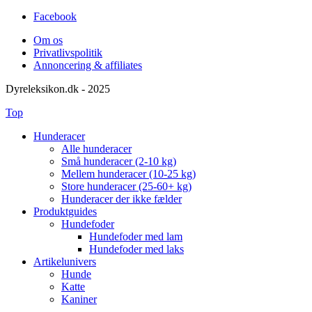
Facebook
Om os
Privatlivspolitik
Annoncering & affiliates
Dyreleksikon.dk - 2025
Top
Hunderacer
Alle hunderacer
Små hunderacer (2-10 kg)
Mellem hunderacer (10-25 kg)
Store hunderacer (25-60+ kg)
Hunderacer der ikke fælder
Produktguides
Hundefoder
Hundefoder med lam
Hundefoder med laks
Artikelunivers
Hunde
Katte
Kaniner