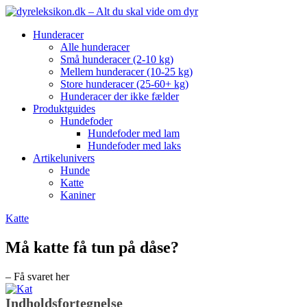
Hunderacer
Alle hunderacer
Små hunderacer (2-10 kg)
Mellem hunderacer (10-25 kg)
Store hunderacer (25-60+ kg)
Hunderacer der ikke fælder
Produktguides
Hundefoder
Hundefoder med lam
Hundefoder med laks
Artikelunivers
Hunde
Katte
Kaniner
Katte
Må katte få tun på dåse?
– Få svaret her
Indholdsfortegnelse