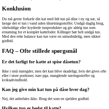
Konklusion
Du må gerne forkæle din kat med lidt tun på dåse i ny og næ, så
længe det er tun i vand uden tilsætningsstoffer. Undgå daglig brug,
olieholdige eller krydrede tunprodukter og giv aldrig tun som
erstatning for et komplet kattefoder. Killinger bør helt undgå tun.
Med den rette balance kan tun være en uimodståelig, men sikker
godbid.
FAQ – Ofte stillede spørgsmål
Er det farligt for katte at spise dåsetun?
Ikke i små mængder, men det kan blive skadeligt, hvis det gives ofte
eller i store portioner, især pga. manglende næringsstoffer og
kviksølvindhold.
Kan jeg give min kat tun på dåse hver dag?
Nej, det anbefales ikke. Brug det som en sjælden godbid.
Hvilken tun er bedst til katte?