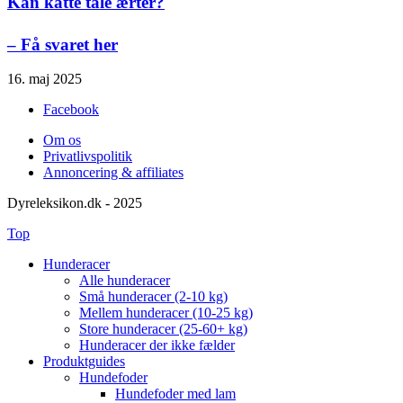
Kan katte tåle ærter?
– Få svaret her
16. maj 2025
Facebook
Om os
Privatlivspolitik
Annoncering & affiliates
Dyreleksikon.dk - 2025
Top
Hunderacer
Alle hunderacer
Små hunderacer (2-10 kg)
Mellem hunderacer (10-25 kg)
Store hunderacer (25-60+ kg)
Hunderacer der ikke fælder
Produktguides
Hundefoder
Hundefoder med lam