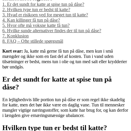
1.
Er det sundt for katte at spise tun på dåse?
2.
Hvilken type tun er bedst til katte?
3.
Hvad er risikoen ved for meget tun til katte?
4.
Kan killinger få tun på dåse?
5.
Hvor ofte må voksne katte få tun?
6.
Hvilke sunde alternativer findes der til tun på dåse?
7.
Konklusion
8.
FAQ – Ofte stillede spørgsmål
Kort svar:
Ja, katte må gerne få tun på dåse, men kun i små
mængder og ikke som en fast del af kosten. Tun i vand uden
tilsætninger er bedst, mens tun i olie og tun med salt eller krydderier
bør undgås.
Er det sundt for katte at spise tun på
dåse?
En lejlighedsvis lille portion tun på dåse er som regel ikke skadelig
for katte, men det bør ikke være en daglig vane. Tun til mennesker
mangler vigtige næringsstoffer, som katte har brug for, og kan derfor
i længden give ernæringsmæssige ubalancer.
Hvilken type tun er bedst til katte?