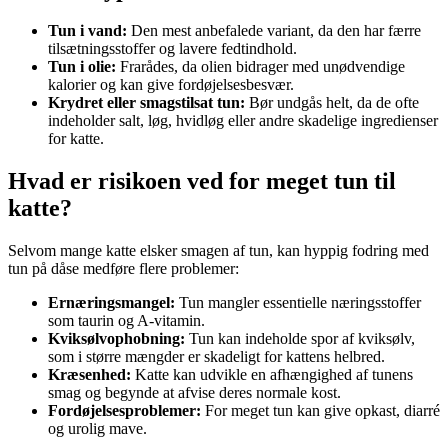
Tun i vand:
Den mest anbefalede variant, da den har færre
tilsætningsstoffer og lavere fedtindhold.
Tun i olie:
Frarådes, da olien bidrager med unødvendige
kalorier og kan give fordøjelsesbesvær.
Krydret eller smagstilsat tun:
Bør undgås helt, da de ofte
indeholder salt, løg, hvidløg eller andre skadelige ingredienser
for katte.
Hvad er risikoen ved for meget tun til
katte?
Selvom mange katte elsker smagen af tun, kan hyppig fodring med
tun på dåse medføre flere problemer:
Ernæringsmangel:
Tun mangler essentielle næringsstoffer
som taurin og A-vitamin.
Kviksølvophobning:
Tun kan indeholde spor af kviksølv,
som i større mængder er skadeligt for kattens helbred.
Kræsenhed:
Katte kan udvikle en afhængighed af tunens
smag og begynde at afvise deres normale kost.
Fordøjelsesproblemer:
For meget tun kan give opkast, diarré
og urolig mave.