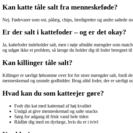
Kan katte tåle salt fra menneskeføde?
Nej. Fødevarer som ost, pålæg, chips, færdigretter og andre saltede sn
Er der salt i kattefoder – og er det okay?
Ja, kattefoder indeholder salt, men i nøje afmålte mængder som matc
og udgør ikke et problem, så længe du holder dig til foder beregnet til 
Kan killinger tåle salt?
Killinger er særligt følsomme over for for store mængder salt, fordi
menneskemad og usunde godbidder. Brug altid foder, der er særligt udvi
Hvad kan du som katteejer gøre?
Fodr din kat med kattemad af høj kvalitet
Undgå at give menneskemad og salte snacks
Sørg for adgang til frisk vand hele tiden
Rådfør dig med en dyrlæge, hvis du er i tvivl