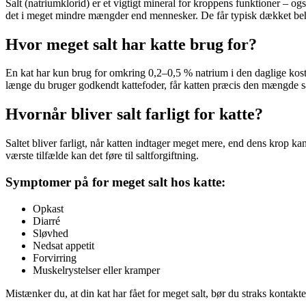
Salt (natriumklorid) er et vigtigt mineral for kroppens funktioner –
det i meget mindre mængder end mennesker. De får typisk dækket beho
Hvor meget salt har katte brug for?
En kat har kun brug for omkring 0,2–0,5 % natrium i den daglige kost. 
længe du bruger godkendt kattefoder, får katten præcis den mængde sal
Hvornår bliver salt farligt for katte?
Saltet bliver farligt, når katten indtager meget mere, end dens krop 
værste tilfælde kan det føre til saltforgiftning.
Symptomer på for meget salt hos katte:
Opkast
Diarré
Sløvhed
Nedsat appetit
Forvirring
Muskelrystelser eller kramper
Mistænker du, at din kat har fået for meget salt, bør du straks konta