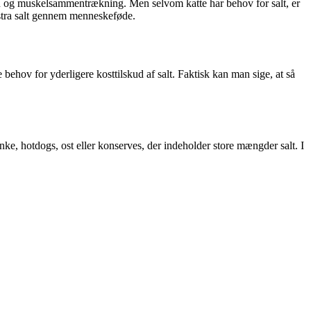
ion og muskelsammentrækning. Men selvom katte har behov for salt, er
stra salt gennem menneskeføde.
behov for yderligere kosttilskud af salt. Faktisk kan man sige, at så
ke, hotdogs, ost eller konserves, der indeholder store mængder salt. I