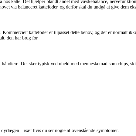
 også hos katte. Det hjælper blandt andet med væskebalance, nervefunkt
vet via balanceret kattefoder, og derfor skal du undgå at give dem ek
Kommercielt kattefoder er tilpasset dette behov, og der er normalt ikke 
t, den har brug for.
kan håndtere. Det sker typisk ved uheld med menneskemad som chips, skin
kte dyrlægen – især hvis du ser nogle af ovenstående symptomer.