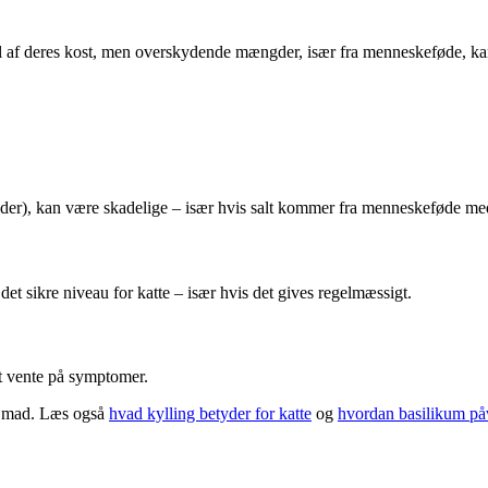
del af deres kost, men overskydende mængder, især fra menneskeføde, kan f
oder), kan være skadelige – især hvis salt kommer fra menneskeføde me
 det sikre niveau for katte – især hvis det gives regelmæssigt.
at vente på symptomer.
ts mad. Læs også
hvad kylling betyder for katte
og
hvordan basilikum på