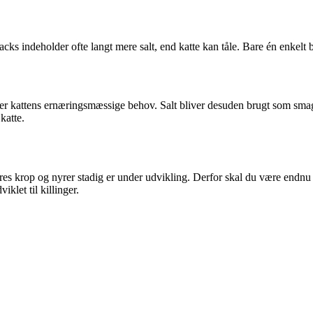
acks indeholder ofte langt mere salt, end katte kan tåle. Bare én enkelt 
her kattens ernæringsmæssige behov. Salt bliver desuden brugt som sma
katte.
 deres krop og nyrer stadig er under udvikling. Derfor skal du være en
klet til killinger.