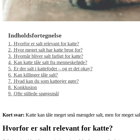
Indholdsfortegnelse
1.
Hvorfor er salt relevant for katte?
2.
Hvor meget salt har katte brug for?
3.
Hvornår bliver salt farligt for katte?
4.
Kan katte tåle salt fra menneskeføde?
5.
Er der salt i kattefoder – og er det okay?
6.
Kan killinger tåle salt?
7.
Hvad kan du som katteejer gøre?
8.
Konklusion
9.
Ofte stillede spørgsmål
Kort svar:
Katte kan tåle meget små mængder salt, men for meget salt 
Hvorfor er salt relevant for katte?