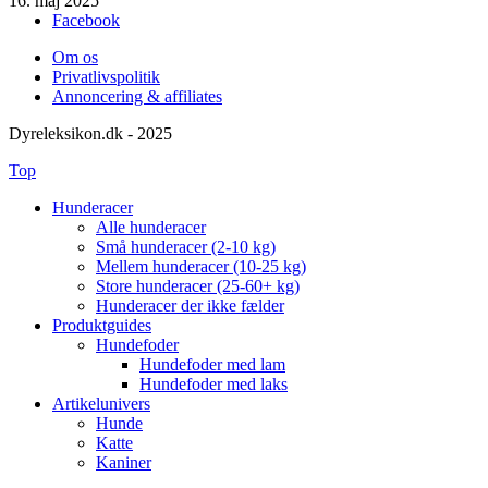
16. maj 2025
Facebook
Om os
Privatlivspolitik
Annoncering & affiliates
Dyreleksikon.dk - 2025
Top
Hunderacer
Alle hunderacer
Små hunderacer (2-10 kg)
Mellem hunderacer (10-25 kg)
Store hunderacer (25-60+ kg)
Hunderacer der ikke fælder
Produktguides
Hundefoder
Hundefoder med lam
Hundefoder med laks
Artikelunivers
Hunde
Katte
Kaniner