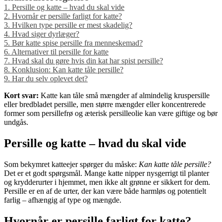
1.
Persille og katte – hvad du skal vide
2.
Hvornår er persille farligt for katte?
3.
Hvilken type persille er mest skadelig?
4.
Hvad siger dyrlæger?
5.
Bør katte spise persille fra menneskemad?
6.
Alternativer til persille for katte
7.
Hvad skal du gøre hvis din kat har spist persille?
8.
Konklusion: Kan katte tåle persille?
9.
Har du selv oplevet det?
Kort svar:
Katte kan tåle små mængder af almindelig kruspersille
eller bredbladet persille, men større mængder eller koncentrerede
former som persillefrø og æterisk persilleolie kan være giftige og bør
undgås.
Persille og katte – hvad du skal vide
Som bekymret katteejer spørger du måske:
Kan katte tåle persille?
Det er et godt spørgsmål. Mange katte nipper nysgerrigt til planter
og krydderurter i hjemmet, men ikke alt grønne er sikkert for dem.
Persille er en af de urter, der kan være både harmløs og potentielt
farlig – afhængig af type og mængde.
Hvornår er persille farligt for katte?