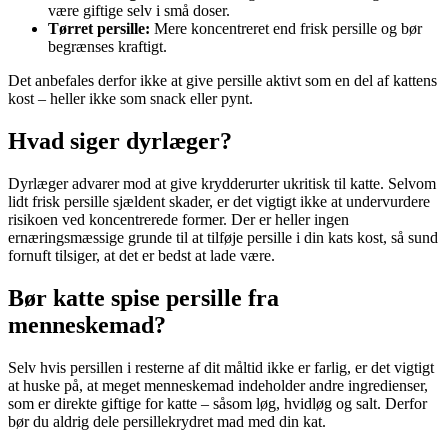
være giftige selv i små doser.
Tørret persille:
Mere koncentreret end frisk persille og bør
begrænses kraftigt.
Det anbefales derfor ikke at give persille aktivt som en del af kattens
kost – heller ikke som snack eller pynt.
Hvad siger dyrlæger?
Dyrlæger advarer mod at give krydderurter ukritisk til katte. Selvom
lidt frisk persille sjældent skader, er det vigtigt ikke at undervurdere
risikoen ved koncentrerede former. Der er heller ingen
ernæringsmæssige grunde til at tilføje persille i din kats kost, så sund
fornuft tilsiger, at det er bedst at lade være.
Bør katte spise persille fra
menneskemad?
Selv hvis persillen i resterne af dit måltid ikke er farlig, er det vigtigt
at huske på, at meget menneskemad indeholder andre ingredienser,
som er direkte giftige for katte – såsom løg, hvidløg og salt. Derfor
bør du aldrig dele persillekrydret mad med din kat.