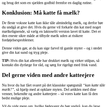
og brug det som en sjælden godbid fremfor en daglig rutine.
Konklusion: Må katte få mælk?
De fleste voksne katte kan ikke tåle almindelig mælk, og derfor bør
du undgå at give det. Hvis du gerne vil forkæle din kat med noget
mælkelignende, så vælg en laktosefri version lavet til katte. Det er
den eneste sikre måde at tilbyde mælk uden at risikere
fordøjelsesproblemer.
Denne viden gør, at du kan sige farvel til gamle myter – og i stedet
give din kat sund og tryg pleje.
TIP:
Hvis din kat allerede har drukket mælk og virker utilpas, så
kontakt din dyrlæge for råd, og sørg for rigeligt med frisk vand.
Del gerne viden med andre katteejere
Nu hvor du har fået svaret på det klassiske spørgsmål
“kan katte tåle
mælk?”
, så hjælp med at opklare myten. Del artiklen med dine
venner, bekendte og andre katteejere – så vores katte kan få den
bedst mulige pleje.
Vil du vide mere om, hvilke fødevarer du bør undgå, kan du læse