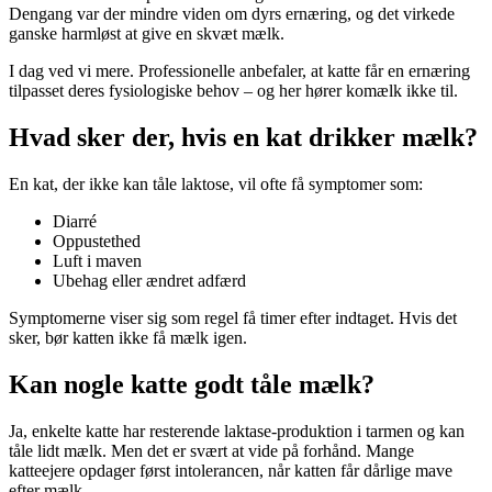
Dengang var der mindre viden om dyrs ernæring, og det virkede
ganske harmløst at give en skvæt mælk.
I dag ved vi mere. Professionelle anbefaler, at katte får en ernæring
tilpasset deres fysiologiske behov – og her hører komælk ikke til.
Hvad sker der, hvis en kat drikker mælk?
En kat, der ikke kan tåle laktose, vil ofte få symptomer som:
Diarré
Oppustethed
Luft i maven
Ubehag eller ændret adfærd
Symptomerne viser sig som regel få timer efter indtaget. Hvis det
sker, bør katten ikke få mælk igen.
Kan nogle katte godt tåle mælk?
Ja, enkelte katte har resterende laktase-produktion i tarmen og kan
tåle lidt mælk. Men det er svært at vide på forhånd. Mange
katteejere opdager først intolerancen, når katten får dårlige mave
efter mælk.