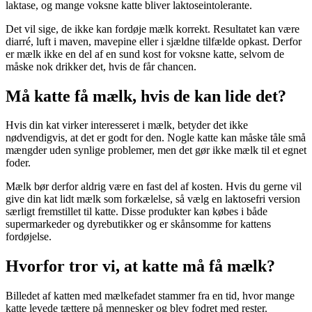
laktase, og mange voksne katte bliver laktoseintolerante.
Det vil sige, de ikke kan fordøje mælk korrekt. Resultatet kan være
diarré, luft i maven, mavepine eller i sjældne tilfælde opkast. Derfor
er mælk ikke en del af en sund kost for voksne katte, selvom de
måske nok drikker det, hvis de får chancen.
Må katte få mælk, hvis de kan lide det?
Hvis din kat virker interesseret i mælk, betyder det ikke
nødvendigvis, at det er godt for den. Nogle katte kan måske tåle små
mængder uden synlige problemer, men det gør ikke mælk til et egnet
foder.
Mælk bør derfor aldrig være en fast del af kosten. Hvis du gerne vil
give din kat lidt mælk som forkælelse, så vælg en laktosefri version
særligt fremstillet til katte. Disse produkter kan købes i både
supermarkeder og dyrebutikker og er skånsomme for kattens
fordøjelse.
Hvorfor tror vi, at katte må få mælk?
Billedet af katten med mælkefadet stammer fra en tid, hvor mange
katte levede tættere på mennesker og blev fodret med rester.