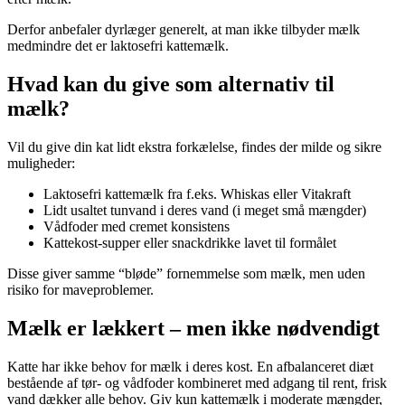
Derfor anbefaler dyrlæger generelt, at man ikke tilbyder mælk
medmindre det er laktosefri kattemælk.
Hvad kan du give som alternativ til
mælk?
Vil du give din kat lidt ekstra forkælelse, findes der milde og sikre
muligheder:
Laktosefri kattemælk fra f.eks. Whiskas eller Vitakraft
Lidt usaltet tunvand i deres vand (i meget små mængder)
Vådfoder med cremet konsistens
Kattekost-supper eller snackdrikke lavet til formålet
Disse giver samme “bløde” fornemmelse som mælk, men uden
risiko for maveproblemer.
Mælk er lækkert – men ikke nødvendigt
Katte har ikke behov for mælk i deres kost. En afbalanceret diæt
bestående af tør- og vådfoder kombineret med adgang til rent, frisk
vand dækker alle behov. Giv kun kattemælk i moderate mængder,