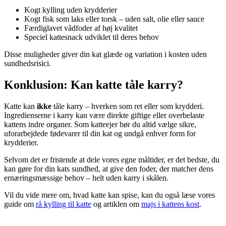
Kogt kylling uden krydderier
Kogt fisk som laks eller torsk – uden salt, olie eller sauce
Færdiglavet vådfoder af høj kvalitet
Speciel kattesnack udviklet til deres behov
Disse muligheder giver din kat glæde og variation i kosten uden
sundhedsrisici.
Konklusion: Kan katte tåle karry?
Katte kan
ikke
tåle karry – hverken som ret eller som krydderi.
Ingredienserne i karry kan være direkte giftige eller overbelaste
kattens indre organer. Som katteejer bør du altid vælge sikre,
uforarbejdede fødevarer til din kat og undgå enhver form for
krydderier.
Selvom det er fristende at dele vores egne måltider, er det bedste, du
kan gøre for din kats sundhed, at give den foder, der matcher dens
ernæringsmæssige behov – helt uden karry i skålen.
Vil du vide mere om, hvad katte kan spise, kan du også læse vores
guide om
rå kylling til katte
og artiklen om
majs i kattens kost
.