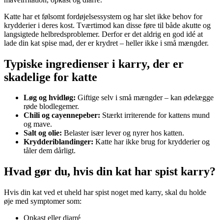
Katte har et følsomt fordøjelsessystem og har slet ikke behov for
krydderier i deres kost. Tværtimod kan disse føre til både akutte og
langsigtede helbredsproblemer. Derfor er det aldrig en god idé at
lade din kat spise mad, der er krydret – heller ikke i små mængder.
Typiske ingredienser i karry, der er
skadelige for katte
Løg og hvidløg:
Giftige selv i små mængder – kan ødelægge
røde blodlegemer.
Chili og cayennepeber:
Stærkt irriterende for kattens mund
og mave.
Salt og olie:
Belaster især lever og nyrer hos katten.
Krydderiblandinger:
Katte har ikke brug for krydderier og
tåler dem dårligt.
Hvad gør du, hvis din kat har spist karry?
Hvis din kat ved et uheld har spist noget med karry, skal du holde
øje med symptomer som:
Opkast eller diarré