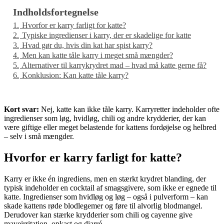
Indholdsfortegnelse
1.
Hvorfor er karry farligt for katte?
2.
Typiske ingredienser i karry, der er skadelige for katte
3.
Hvad gør du, hvis din kat har spist karry?
4.
Men kan katte tåle karry i meget små mængder?
5.
Alternativer til karrykrydret mad – hvad må katte gerne få?
6.
Konklusion: Kan katte tåle karry?
Kort svar:
Nej, katte kan ikke tåle karry. Karryretter indeholder ofte
ingredienser som løg, hvidløg, chili og andre krydderier, der kan
være giftige eller meget belastende for kattens fordøjelse og helbred
– selv i små mængder.
Hvorfor er karry farligt for katte?
Karry er ikke én ingrediens, men en stærkt krydret blanding, der
typisk indeholder en cocktail af smagsgivere, som ikke er egnede til
katte. Ingredienser som hvidløg og løg – også i pulverform – kan
skade kattens røde blodlegemer og føre til alvorlig blodmangel.
Derudover kan stærke krydderier som chili og cayenne give
maveirritation, opkast og diarré.