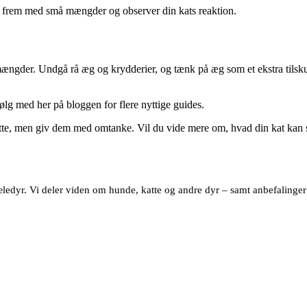
dig frem med små mængder og observer din kats reaktion.
mængder. Undgå rå æg og krydderier, og tænk på æg som et ekstra tilskud
lg med her på bloggen for flere nyttige guides.
katte, men giv dem med omtanke. Vil du vide mere om, hvad din kat kan
dyr. Vi deler viden om hunde, katte og andre dyr – samt anbefalinger af