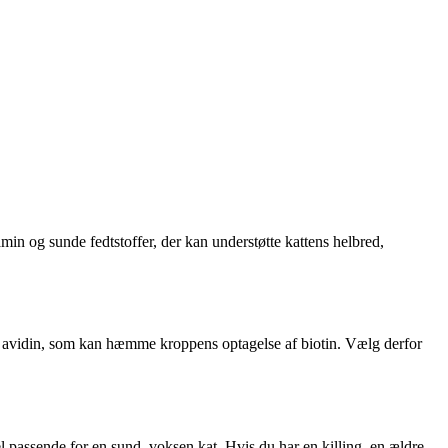
in og sunde fedtstoffer, der kan understøtte kattens helbred,
lder avidin, som kan hæmme kroppens optagelse af biotin. Vælg derfor
 passende for en sund, voksen kat. Hvis du har en killing, en ældre