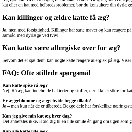
kat eller en kat med helbredsproblemer, bør du konsultere din dyrlæge,
Kan killinger og ældre katte få æg?
Ja, men med forsigtighed. Killinger har sarte maver og kan reagere på
samråd med dyrlæge ved tvivl.
Kan katte være allergiske over for æg?
Selvom det er sjældent, kan nogle katte reagere allergisk på æg. Viser 
FAQ: Ofte stillede spørgsmål
Kan katte spise rå æg?
Nej. Rå æg kan indeholde bakterier og stoffer, der ikke er sikre for kat
Er æggeblomme og æggehvide begge tilladt?
Ja – men kun når de er tilberedt. Begge dele har forskellige næringss
Kan jeg give min kat æg hver dag?
Det anbefales ikke. Hold dig til en lille smule én gang om ugen som g
Kan alle katte lide æg?