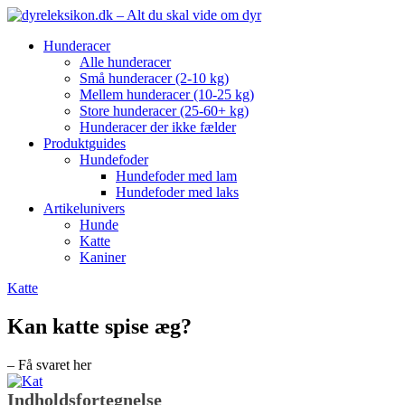
Hunderacer
Alle hunderacer
Små hunderacer (2-10 kg)
Mellem hunderacer (10-25 kg)
Store hunderacer (25-60+ kg)
Hunderacer der ikke fælder
Produktguides
Hundefoder
Hundefoder med lam
Hundefoder med laks
Artikelunivers
Hunde
Katte
Kaniner
Katte
Kan katte spise æg?
– Få svaret her
Indholdsfortegnelse