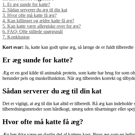
1.
Er æg sunde for katte?
2.
Sådan serverer du æg til din kat
3.
Hvor ofte må katte få æg?
4.
Kan killinger og ældre katte få æg?
5.
Kan katte være allergiske over for æg?
6.
FAQ: Ofte stillede spørgsmål
7.
Konklusion
Kort svar:
Ja, katte kan godt spise æg, så længe de er fuldt tilbered
Er æg sunde for katte?
Æg er en god kilde til animalsk protein, som katte har brug for som o
herunder pels og muskelfunktion. Når æg tilberedes korrekt og tilbydes
Sådan serverer du æg til din kat
Det er vigtigt, at æg til din kat altid er tilberedt. Rå æg kan indeh
tilberedningsmetoder som hårdkogt, røræg uden tilsætninger eller spejl
Hvor ofte må katte få æg?
Æg bør ikke være en daglig del af kattens kost. Brug æg som en lejlig