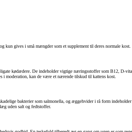
te og kun gives i små mængder som et supplement til deres normale kost.
bligate kødædere. De indeholder vigtige næringsstoffer som B12, D-vitam
 i moderation, kan de være et nærende tilskud til kattens kost.
olde skadelige bakterier som salmonella, og æggehvider i rå form indeho
æg uden salt og fedtstoffer.
hedsvis godbid. En teskefuld tilberedt æg en gang om ugen er som regel