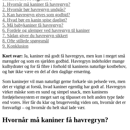
1.
Hvornår må kaniner få havregryn?
2.
Hvornår bør havregryn undgås?
3.
Kan havregryn gives som godbid?
4.
Hvad bør en kanin spise dagligt?
5.
Må babykaniner få havregryn?
6.
Fordele og ulemper ved havregryn til kaniner
7.
Sådan giver du havregryn sikkert
8.
Ofte stillede spørgsmål
9.
Konklusion
Kort svar:
Ja, kaniner må godt få havregryn, men kun i meget små
mængder og som en sjælden godbid. Havregryn indeholder mange
kulhydrater og for få fibre i forhold til kaninens naturlige kostbehov,
og bør ikke være en del af den daglige ernæring.
Som kaninejer vil man naturligt gerne forkæle sin pelsede ven, men
det er vigtigt at forstå, hvad kaniner egentlig har godt af. Havregryn
virker måske som en sund og simpel snack, men kaninens
fordøjelsessystem er meget sart og tilpasset en helt anden type føde
end vores. Her får du klar og brugervenlig viden om, hvornår det er
forsvarligt – og hvornår du helt skal lade vær.
Hvornår må kaniner få havregryn?