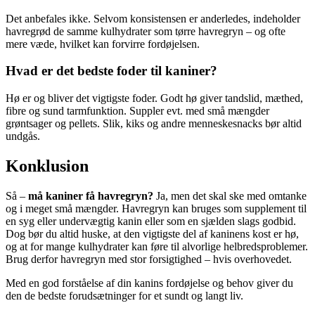
Det anbefales ikke. Selvom konsistensen er anderledes, indeholder
havregrød de samme kulhydrater som tørre havregryn – og ofte
mere væde, hvilket kan forvirre fordøjelsen.
Hvad er det bedste foder til kaniner?
Hø er og bliver det vigtigste foder. Godt hø giver tandslid, mæthed,
fibre og sund tarmfunktion. Suppler evt. med små mængder
grøntsager og pellets. Slik, kiks og andre menneskesnacks bør altid
undgås.
Konklusion
Så –
må kaniner få havregryn?
Ja, men det skal ske med omtanke
og i meget små mængder. Havregryn kan bruges som supplement til
en syg eller undervægtig kanin eller som en sjælden slags godbid.
Dog bør du altid huske, at den vigtigste del af kaninens kost er hø,
og at for mange kulhydrater kan føre til alvorlige helbredsproblemer.
Brug derfor havregryn med stor forsigtighed – hvis overhovedet.
Med en god forståelse af din kanins fordøjelse og behov giver du
den de bedste forudsætninger for et sundt og langt liv.