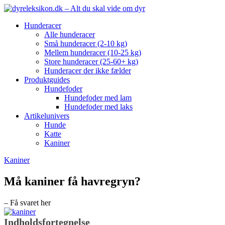
Hunderacer
Alle hunderacer
Små hunderacer (2-10 kg)
Mellem hunderacer (10-25 kg)
Store hunderacer (25-60+ kg)
Hunderacer der ikke fælder
Produktguides
Hundefoder
Hundefoder med lam
Hundefoder med laks
Artikelunivers
Hunde
Katte
Kaniner
Kaniner
Må kaniner få havregryn?
– Få svaret her
Indholdsfortegnelse