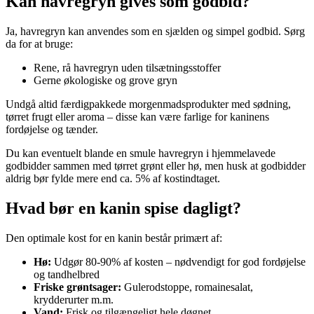
Kan havregryn gives som godbid?
Ja, havregryn kan anvendes som en sjælden og simpel godbid. Sørg
da for at bruge:
Rene, rå havregryn uden tilsætningsstoffer
Gerne økologiske og grove gryn
Undgå altid færdigpakkede morgenmadsprodukter med sødning,
tørret frugt eller aroma – disse kan være farlige for kaninens
fordøjelse og tænder.
Du kan eventuelt blande en smule havregryn i hjemmelavede
godbidder sammen med tørret grønt eller hø, men husk at godbidder
aldrig bør fylde mere end ca. 5% af kostindtaget.
Hvad bør en kanin spise dagligt?
Den optimale kost for en kanin består primært af:
Hø:
Udgør 80-90% af kosten – nødvendigt for god fordøjelse
og tandhelbred
Friske grøntsager:
Gulerodstoppe, romainesalat,
krydderurter m.m.
Vand:
Frisk og tilgængeligt hele døgnet