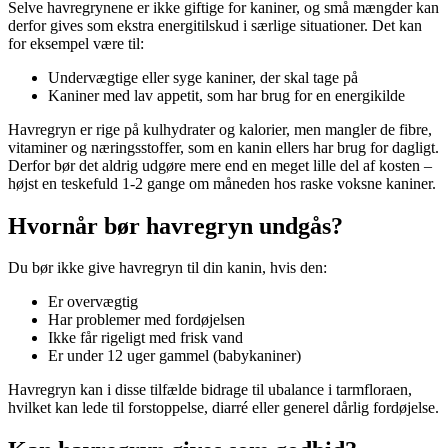
Selve havregrynene er ikke giftige for kaniner, og små mængder kan
derfor gives som ekstra energitilskud i særlige situationer. Det kan
for eksempel være til:
Undervægtige eller syge kaniner, der skal tage på
Kaniner med lav appetit, som har brug for en energikilde
Havregryn er rige på kulhydrater og kalorier, men mangler de fibre,
vitaminer og næringsstoffer, som en kanin ellers har brug for dagligt.
Derfor bør det aldrig udgøre mere end en meget lille del af kosten –
højst en teskefuld 1-2 gange om måneden hos raske voksne kaniner.
Hvornår bør havregryn undgås?
Du bør ikke give havregryn til din kanin, hvis den:
Er overvægtig
Har problemer med fordøjelsen
Ikke får rigeligt med frisk vand
Er under 12 uger gammel (babykaniner)
Havregryn kan i disse tilfælde bidrage til ubalance i tarmfloraen,
hvilket kan lede til forstoppelse, diarré eller generel dårlig fordøjelse.