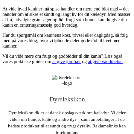
At vide hvad kaniner må spise handler om mere end blot mad – det
handler om at sikre et sundt og langt liv for dit kæledyr. Med masser
af hø, udvalgte grøntsager og lidt frugt som bonus kan du give din
kanin en ernæringsmæssig god hverdag.
Har du spørgsmål om kaninens kost, trivsel eller dagligdag, så følg
med på vores blog, hvor vi løbende deler gode råd til livet med
kaniner.
Vil du vide mere om frugt og godbidder til din kanin? Læs også
vores praktiske guider om
at give jordbær
og
at give vandmelon
.
Dyreleksikon
Dyreleksikon.dk er et dansk opslagsværk om kæledyr. Vi deler
viden om hunde, katte og andre dyr – samt anbefalinger af de
bedste produkter til et sundt og trygt dyreliv. Reklamelinks kan
forekomme.