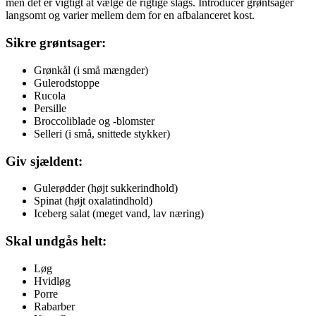
men det er vigtigt at vælge de rigtige slags. Introducer grøntsager
langsomt og varier mellem dem for en afbalanceret kost.
Sikre grøntsager:
Grønkål (i små mængder)
Gulerodstoppe
Rucola
Persille
Broccoliblade og -blomster
Selleri (i små, snittede stykker)
Giv sjældent:
Gulerødder (højt sukkerindhold)
Spinat (højt oxalatindhold)
Iceberg salat (meget vand, lav næring)
Skal undgås helt:
Løg
Hvidløg
Porre
Rabarber