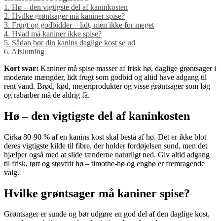
1.
Hø – den vigtigste del af kaninkosten
2.
Hvilke grøntsager må kaniner spise?
3.
Frugt og godbidder – lidt, men ikke for meget
4.
Hvad må kaniner ikke spise?
5.
Sådan bør din kanins daglige kost se ud
6.
Afslutning
Kort svar:
Kaniner må spise masser af frisk hø, daglige grøntsager i
moderate mængder, lidt frugt som godbid og altid have adgang til
rent vand. Brød, kød, mejeriprodukter og visse grøntsager som løg
og rabarber må de aldrig få.
Hø – den vigtigste del af kaninkosten
Cirka 80-90 % af en kanins kost skal bestå af hø. Det er ikke blot
deres vigtigste kilde til fibre, der holder fordøjelsen sund, men det
hjælper også med at slide tænderne naturligt ned. Giv altid adgang
til frisk, tørt og støvfrit hø – timothe-hø og enghø er fremragende
valg.
Hvilke grøntsager må kaniner spise?
Grøntsager er sunde og bør udgøre en god del af den daglige kost,