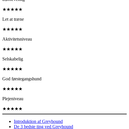
★
★
★
★
★
Let at træne
★
★
★
★
★
Aktivitetsniveau
★
★
★
★
★
Selskabelig
★
★
★
★
★
God førstegangshund
★
★
★
★
★
Plejeniveau
★
★
★
★
★
Introduktion af Greyhound
De 3 bedste ting ved Greyhound