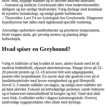
racer. Små, hyppige måltider og ro før/efter aktivitet anbefales.
– Anæstesi og medicin: Greyhounds tåler visse bedøvelsesmidler
dårligere og har særlige blodværdier. Vælg dyrlæge med kendskab
til mynders farmakologi, og undgå gamle barbiturater.
– Thyreoidea: Lavt T4 ses fysiologisk hos Greyhounds. Diagnosen
hypothyreose bør stilles med sighthound-specifik vurdering.
Ansvarlige opdrættere sundhedstester og prioriterer temperament.
Hold vægten slank, giv jævnlig motion og planlæg årlige
helbredstjek.
Hvad spiser en Greyhound?
Vælg et fuldfoder af høj kvalitet til store, aktive hunde med let til
moderat fedtindhold, afpasset aktivitetsniveau. Mange trives på 22–
28 procent protein og 12–18 procent fedt som udgangspunkt,
justeret efter kropstilstand. Ex-racere skal ofte gradvist over på et
familiehundefoder med lavere energitæthed og god fiberprofil.
Servér 2–3 mindre måltider om dagen, og undgå store måltider tæt
på hård aktivitet. Fokusér på letfordøjelige proteiner, sunde fedtsyrer
og et balanceret mineralindhold til knogler og led. Vand skal altid
være frisk. Godbidder tæller i dagens kalorieregnskab. Overvej
tandvenlige tyggeprodukter efter aftale med dyrlæge.