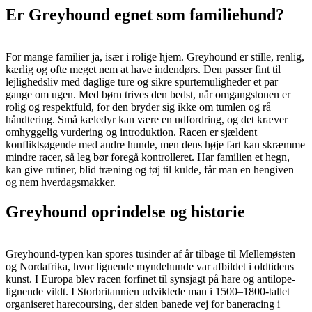
Er Greyhound egnet som familiehund?
For mange familier ja, især i rolige hjem. Greyhound er stille, renlig,
kærlig og ofte meget nem at have indendørs. Den passer fint til
lejlighedsliv med daglige ture og sikre spurtemuligheder et par
gange om ugen. Med børn trives den bedst, når omgangstonen er
rolig og respektfuld, for den bryder sig ikke om tumlen og rå
håndtering. Små kæledyr kan være en udfordring, og det kræver
omhyggelig vurdering og introduktion. Racen er sjældent
konfliktsøgende med andre hunde, men dens høje fart kan skræmme
mindre racer, så leg bør foregå kontrolleret. Har familien et hegn,
kan give rutiner, blid træning og tøj til kulde, får man en hengiven
og nem hverdagsmakker.
Greyhound oprindelse og historie
Greyhound-typen kan spores tusinder af år tilbage til Mellemøsten
og Nordafrika, hvor lignende myndehunde var afbildet i oldtidens
kunst. I Europa blev racen forfinet til synsjagt på hare og antilope-
lignende vildt. I Storbritannien udviklede man i 1500–1800-tallet
organiseret harecoursing, der siden banede vej for baneracing i