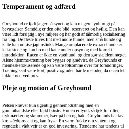
Temperament og adfærd
Greyhound er født jæger på synet og kan reagere lynhurtigt på
bevægelser. Samtidig er den ofte blid, reserveret og høflig. Den kan
være lidt forsigtig i nye miljøer og har godt af tålmodig socialisering
fra ung. De fleste trives fint med andre hunde, men små hunde og
katte kan udløse jagtinstinkt. Mange omplacerede ex-racehunde er
kat-testede og kan bo med katte under opsyn og med korrekt
introduktion. Racen er ikke en vagthund, og den gør sjældent meget.
Alene hjemme-træning bør bygges op gradvist, da Greyhounds er
menneskefokuserede og kan være følsomme over for forandringer.
Træning skal være kort, positiv og uden hårde metoder, da racen let
lukker ned ved pres.
Pleje og motion af Greyhound
Pelsen kræver kun ugentlig gennembørstning med en
gummihandske eller blød børste. Huden er tynd, så tjek for rifter,
trykmærker og skrammer, især på ben og hale. Greyhounds har lav
kropsfedtprocent og kan fryse. En varm frakke om vinteren og
regndæk i vådt vejr er en god investering. Tænderne har tendens til