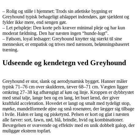
– Rolig og stille i hjemmet: Trods sin atletiske bygning er
Greyhound typisk behageligt afslappet indendørs, gør sjældent og
fylder ikke mere, end sengen gør.
– Let pelspleje: Den korte pels kræver minimal pleje og har kun
moderat fældning. Den har næsten ingen “hunde-lugt”.
– Følsom, loyal ledsager: Greyhound knytter sig stærkt til sine
mennesker, er empatisk og trives med nænsom, belønningsbaseret
træning.
Udseende og kendetegn ved Greyhound
Greyhound er stor, slank og aerodynamisk bygget. Hanner måler
typisk 71–76 cm over skulderen, tæver 68–71 cm. Vægten ligger
omkring 27–38 kg afhængigt af køn og linje. Kroppen er dybbrystet
med smal talje, lange ben og en lang, let buet lænd, der giver
kraftfuld acceleration. Hovedet er langt og smalt med tydeligt stop,
mørke, mandelformede øjne og små rosenører, der lægger sig tilbage
i hvile. Halen er lang og pisketynd. Pelsen er kort og glat i næsten
alle farver: sort, fawn, rød, blå, brindle, hvid og kombinationer.
Bevægelsen er svævende og effektiv med en unik dobbelt galop, der
muliggør ekstrem topfart.