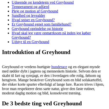
Udseende og kendetegn ved Greyhound
Temperament og adfærd
Pleje og motion af Greyhound
Sundhed og levealder
Hvad spiser en Greyhound?
Er Greyhound egnet som familiehund?
Greyhound oprindelse og historie
Hvad skal jeg være opmærksom på inden jeg køber
Greyhound?
Udstyr til en Greyhound
Introduktion af Greyhound
Greyhound er verdens hurtigste
hunderace
og en elegant mynde
med rødder dybt i jagtens og menneskets historie. Selvom den er
skabt til fart og synsjagt, er den i hverdagen ofte rolig, følsom og
hengiven. Mange beskriver Greyhound som en blid sofakartoffel,
der elsker korte spurter efterfulgt af lange lure. Racen trives i hjem,
hvor man respekterer dens sarte natur, giver den faste rutiner,
moderat daglig motion og blid, konsekvent træning.
De 3 bedste ting ved Greyhound