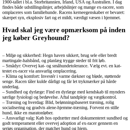
1900-tallet i bl.a. Storbritannien, Irland, USA og Australien. I dag
findes både udstillingslinjer, arbejdslinjer og mange ex-racere, som
omplaceres som familiehunde. Racens kerneegenskaber er bevaret:
skærpet syn, eksplosiv fart og et mildt, værdigt væsen i hjemmet.
Hvad skal jeg være opmærksom på inden
jeg køber Greyhound?
– Miljø og sikkerhed: Hegn haven sikkert, brug sele eller bredt
martingale-halsbånd, og planlæg trygge steder til frit løb.
– Smådyr: Overvej kat- og småhundetolerance. Vælg evt. en kat-
testet ex-racer via ansvarlig omplacering.
– Klima og komfort: Investér i varme dækner og bløde, støttende
senge. Racen tåler kulde dårligt og får let trykmærker på hårde
underlag.
– Sundhed og dyrlæge: Find en dyrlæge med kendskab til mynders
særlige fysiologi og bedøvelse. Aftal tandpleje og vægtkontrol.
– Træning og hverdag: Blid, belønningsbaseret træning, rolig
socialisering og gradvis alene-hjemme-træning. Forvent en stille
hund, ikke en maratonløber.
– Ansvarligt valg: Køb hos opdrætter med dokumenteret sundhed og
godt temperament eller overvej adoption af ex-racer gennem en
seriøs organisation, der matcher hund og hjem.