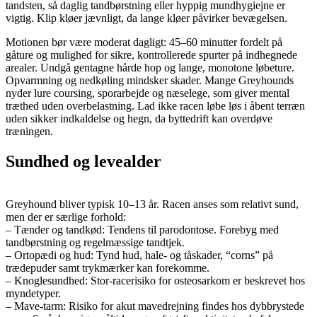
tandsten, så daglig tandbørstning eller hyppig mundhygiejne er
vigtig. Klip kløer jævnligt, da lange kløer påvirker bevægelsen.
Motionen bør være moderat dagligt: 45–60 minutter fordelt på
gåture og mulighed for sikre, kontrollerede spurter på indhegnede
arealer. Undgå gentagne hårde hop og lange, monotone løbeture.
Opvarmning og nedkøling mindsker skader. Mange Greyhounds
nyder lure coursing, sporarbejde og næselege, som giver mental
træthed uden overbelastning. Lad ikke racen løbe løs i åbent terræn
uden sikker indkaldelse og hegn, da byttedrift kan overdøve
træningen.
Sundhed og levealder
Greyhound bliver typisk 10–13 år. Racen anses som relativt sund,
men der er særlige forhold:
– Tænder og tandkød: Tendens til parodontose. Forebyg med
tandbørstning og regelmæssige tandtjek.
– Ortopædi og hud: Tynd hud, hale- og tåskader, “corns” på
trædepuder samt trykmærker kan forekomme.
– Knoglesundhed: Stor-racerisiko for osteosarkom er beskrevet hos
myndetyper.
– Mave-tarm: Risiko for akut mavedrejning findes hos dybbrystede