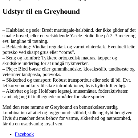
Udstyr til en Greyhound
– Halsbånd og sele: Bredt martingale-halsbånd, der ikke glider af det
smalle hoved, eller en velsiddende Y-sele. Solid line på 2–3 meter og
evt. langline til træning.
– Beklædning: Vindtæt regndæk og varmt vinterdæk. Eventuelt lette
potesko ved skarpt grus eller “corns”.
– Seng og komfort: Tykkere ortopædisk madras, tæpper og
skridsikre underlag for at undgå trykmærker.
– Pleje: Blød børste eller gummihandske, klosaks/slib, tandbørste og
veterinær tandpasta, potevoks.
– Sikkerhed og transport: Robust transportbur eller sele til bil. Evt.
let kurvemundkurv til sikre introduktioner, hvis byttedrift er høj.
– Aktivitet og leg: Holdbare legetøj, snusemåtter, foderaktiviteter,
samt adgang til indhegnede områder for sikre spurter.
Med den rette ramme er Greyhound en bemærkelsesværdig
kombination af atlet og hyggehund: stilfuld, stille og dybt hengiven.
Hvis du matcher dens behov for varme, sikkerhed og nænsomhed,
får du en usædvanlig loyal ven.
Facebook