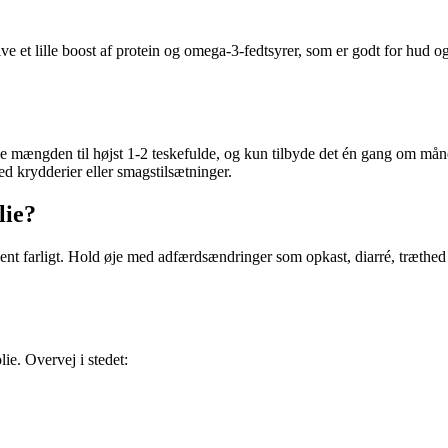
ive et lille boost af protein og omega-3-fedtsyrer, som er godt for hud
ænse mængden til højst 1-2 teskefulde, og kun tilbyde det én gang om m
d krydderier eller smagstilsætninger.
lie?
ældent farligt. Hold øje med adfærdsændringer som opkast, diarré, træt
ie. Overvej i stedet: