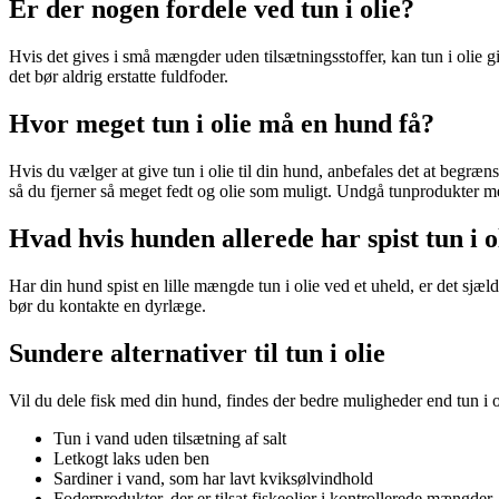
Er der nogen fordele ved tun i olie?
Hvis det gives i små mængder uden tilsætningsstoffer, kan tun i olie g
det bør aldrig erstatte fuldfoder.
Hvor meget tun i olie må en hund få?
Hvis du vælger at give tun i olie til din hund, anbefales det at begr
så du fjerner så meget fedt og olie som muligt. Undgå tunprodukter me
Hvad hvis hunden allerede har spist tun i o
Har din hund spist en lille mængde tun i olie ved et uheld, er det sj
bør du kontakte en dyrlæge.
Sundere alternativer til tun i olie
Vil du dele fisk med din hund, findes der bedre muligheder end tun i ol
Tun i vand uden tilsætning af salt
Letkogt laks uden ben
Sardiner i vand, som har lavt kviksølvindhold
Foderprodukter, der er tilsat fiskeolier i kontrollerede mængder