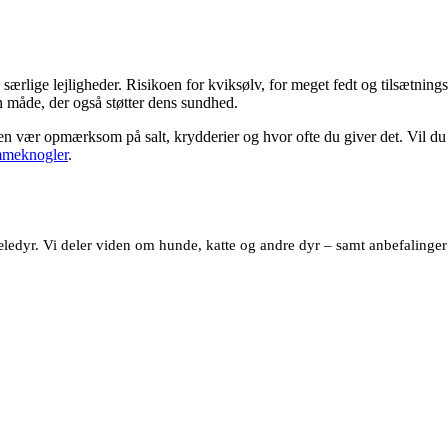
ige lejligheder. Risikoen for kviksølv, for meget fedt og tilsætningsst
n måde, der også støtter dens sundhed.
men vær opmærksom på salt, krydderier og hvor ofte du giver det. Vil d
ammeknogler
.
dyr. Vi deler viden om hunde, katte og andre dyr – samt anbefalinger af