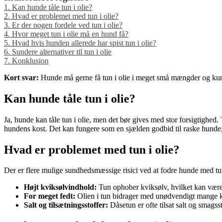
1.
Kan hunde tåle tun i olie?
2.
Hvad er problemet med tun i olie?
3.
Er der nogen fordele ved tun i olie?
4.
Hvor meget tun i olie må en hund få?
5.
Hvad hvis hunden allerede har spist tun i olie?
6.
Sundere alternativer til tun i olie
7.
Konklusion
Kort svar:
Hunde må gerne få tun i olie i meget små mængder og kun sj
Kan hunde tåle tun i olie?
Ja, hunde kan tåle tun i olie, men det bør gives med stor forsigtighed. 
hundens kost. Det kan fungere som en sjælden godbid til raske hunde, 
Hvad er problemet med tun i olie?
Der er flere mulige sundhedsmæssige risici ved at fodre hunde med tun
Højt kviksølvindhold:
Tun ophober kviksølv, hvilket kan være 
For meget fedt:
Olien i tun bidrager med unødvendigt mange ka
Salt og tilsætningsstoffer:
Dåsetun er ofte tilsat salt og smagss