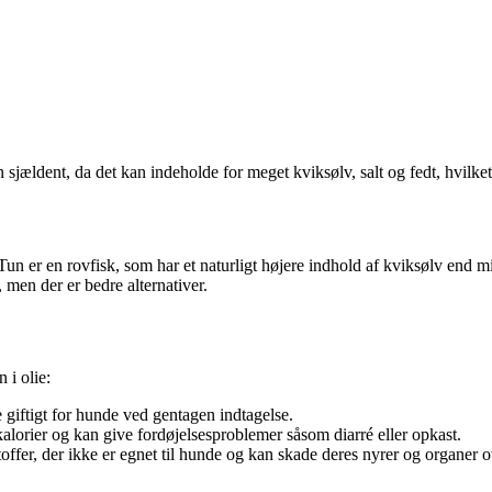
ældent, da det kan indeholde for meget kviksølv, salt og fedt, hvilket i
Tun er en rovfisk, som har et naturligt højere indhold af kviksølv end min
men der er bedre alternativer.
 i olie:
giftigt for hunde ved gentagen indtagelse.
lorier og kan give fordøjelsesproblemer såsom diarré eller opkast.
toffer, der ikke er egnet til hunde og kan skade deres nyrer og organer o