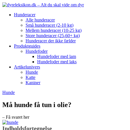
Hunderacer
Alle hunderacer
Små hunderacer (2-10 kg)
Mellem hunderacer (10-25 kg)
Store hunderacer (25-60+ kg)
Hunderacer der ikke fælder
Produktguides
Hundefoder
Hundefoder med lam
Hundefoder med laks
Artikelunivers
Hunde
Katte
Kaniner
Hunde
Må hunde få tun i olie?
– Få svaret her
Indholdsfortegnelse