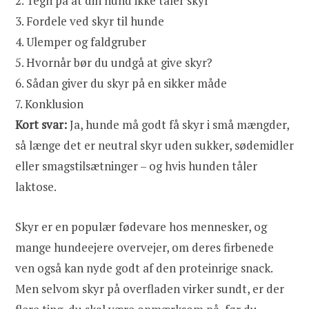
2.
Tegn på at din hund ikke tåler skyr
3.
Fordele ved skyr til hunde
4.
Ulemper og faldgruber
5.
Hvornår bør du undgå at give skyr?
6.
Sådan giver du skyr på en sikker måde
7.
Konklusion
Kort svar:
Ja, hunde må godt få skyr i små mængder,
så længe det er neutral skyr uden sukker, sødemidler
eller smagstilsætninger – og hvis hunden tåler
laktose.
Skyr er en populær fødevare hos mennesker, og
mange hundeejere overvejer, om deres firbenede
ven også kan nyde godt af den proteinrige snack.
Men selvom skyr på overfladen virker sundt, er der