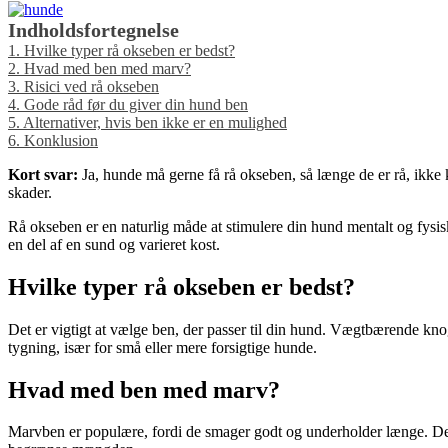
Indholdsfortegnelse
1.
Hvilke typer rå okseben er bedst?
2.
Hvad med ben med marv?
3.
Risici ved rå okseben
4.
Gode råd før du giver din hund ben
5.
Alternativer, hvis ben ikke er en mulighed
6.
Konklusion
Kort svar:
Ja, hunde må gerne få rå okseben, så længe de er rå, ikke 
skader.
Rå okseben er en naturlig måde at stimulere din hund mentalt og fys
en del af en sund og varieret kost.
Hvilke typer rå okseben er bedst?
Det er vigtigt at vælge ben, der passer til din hund. Vægtbærende knog
tygning, især for små eller mere forsigtige hunde.
Hvad med ben med marv?
Marvben er populære, fordi de smager godt og underholder længe. De i