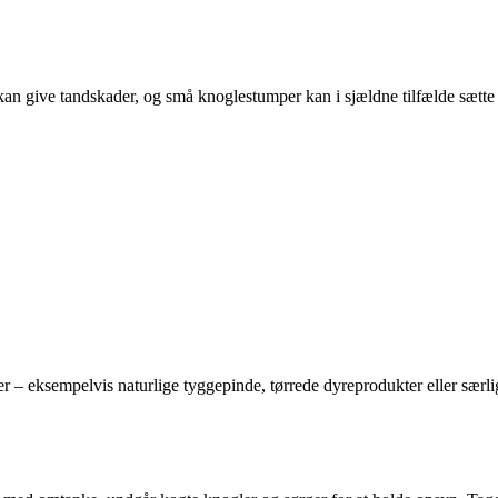
an give tandskader, og små knoglestumper kan i sjældne tilfælde sætte 
er – eksempelvis naturlige tyggepinde, tørrede dyreprodukter eller særl