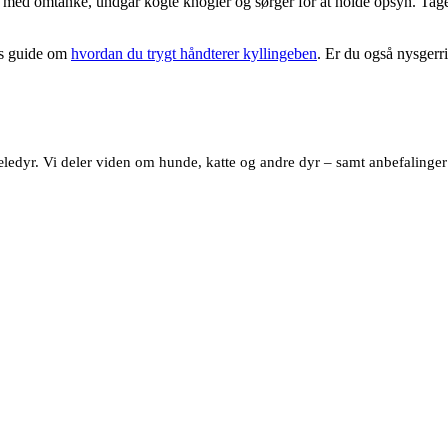
 med omtanke, undgår kogte knogler og sørger for at holde opsyn. Tag
res guide om
hvordan du trygt håndterer kyllingeben
. Er du også nysgerr
dyr. Vi deler viden om hunde, katte og andre dyr – samt anbefalinger af