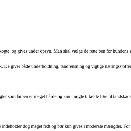
kogte, og gives under opsyn. Man skal vælge de rette ben for hundens st
isk. De giver både underholdning, tandrensning og vigtige næringsstof
ler som lårben er meget hårde og kan i nogle tilfælde føre til tandskad
ndeholder dog meget fedt og bør kun gives i moderate mængder. For hun