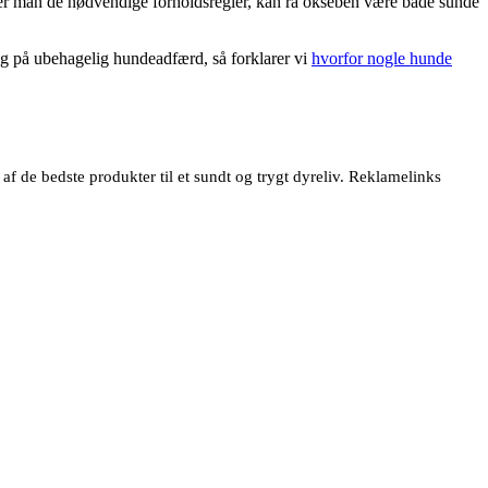
er man de nødvendige forholdsregler, kan rå okseben være både sunde
ig på ubehagelig hundeadfærd, så forklarer vi
hvorfor nogle hunde
 de bedste produkter til et sundt og trygt dyreliv. Reklamelinks