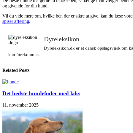
De fleste hunde må gerne få rå okseben, så længe man vælger benene
og givende for din hund.
Vil du vide mere om, hvilke ben der er sikre at give, kan du læse vo
spiser afføring
.
Dyreleksikon
Dyreleksikon.dk er et dansk opslagsværk om kæle
kan forekomme.
Related Posts
Det bedste hundefoder med laks
11. november 2025