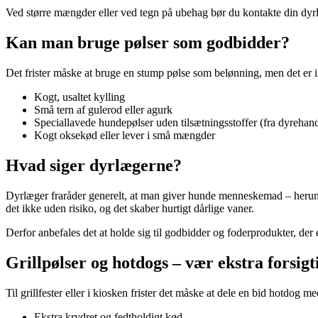
Ved større mængder eller ved tegn på ubehag bør du kontakte din dyrl
Kan man bruge pølser som godbidder?
Det frister måske at bruge en stump pølse som belønning, men det er ikk
Kogt, usaltet kylling
Små tern af gulerod eller agurk
Speciallavede hundepølser uden tilsætningsstoffer (fra dyrehand
Kogt oksekød eller lever i små mængder
Hvad siger dyrlægerne?
Dyrlæger fraråder generelt, at man giver hunde menneskemad – herunde
det ikke uden risiko, og det skaber hurtigt dårlige vaner.
Derfor anbefales det at holde sig til godbidder og foderprodukter, de
Grillpølser og hotdogs – vær ekstra forsigt
Til grillfester eller i kiosken frister det måske at dele en bid hotdog
Ekstra krydret og fedtholdigt kød