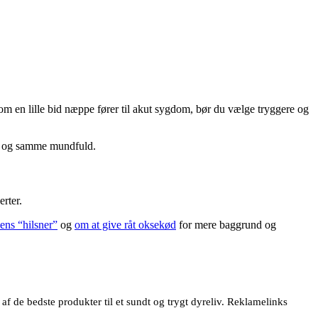
elvom en lille bid næppe fører til akut sygdom, bør du vælge tryggere og
 én og samme mundfuld.
rter.
ns “hilsner”
og
om at give råt oksekød
for mere baggrund og
 de bedste produkter til et sundt og trygt dyreliv. Reklamelinks