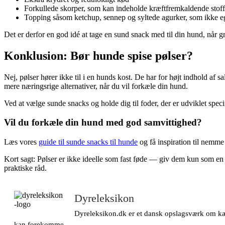
Forkullede skorper, som kan indeholde kræftfremkaldende stoff
Topping såsom ketchup, sennep og syltede agurker, som ikke eg
Det er derfor en god idé at tage en sund snack med til din hund, når g
Konklusion: Bør hunde spise pølser?
Nej, pølser hører ikke til i en hunds kost. De har for højt indhold af 
mere næringsrige alternativer, når du vil forkæle din hund.
Ved at vælge sunde snacks og holde dig til foder, der er udviklet spe
Vil du forkæle din hund med god samvittighed?
Læs vores
guide til sunde snacks til hunde
og få inspiration til nemme
Kort sagt: Pølser er ikke ideelle som fast føde — giv dem kun som e
praktiske råd.
Dyreleksikon
Dyreleksikon.dk er et dansk opslagsværk om kæle
kan forekomme.