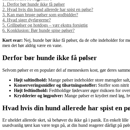
1.
Derfor bør hunde ikke få pølser
2.
Hvad hvis din hund allerede har spist en pølse?
3.
Kan man bruge pølser som godbidder?
4.
Hvad siger dyrlægerne?
5.
Grillpølser og hotdogs – vær ekstra forsigtig
6.
Konklusion: Bør hunde spise pølser?
Kort svar:
Nej, hunde bør ikke få pølser, da de ofte indeholder for me
men det bør aldrig være en vane.
Derfor bør hunde ikke få pølser
Selvom pølser er en populær del af menneskers kost, gør deres samme
Højt saltindhold:
Mange pølser indeholder store mængder salt, h
Konserveringsmidler og tilsætningsstoffer:
Stoffer som nitri
Højt fedtindhold:
Fedtholdige fødevarer øger risikoen for overv
Krydderier og løgpulver:
Mange pølser er krydret med løg, hvi
Hvad hvis din hund allerede har spist en p
Er uheldet allerede sket, så behøver du ikke gå i panik. En enkelt lill
usædvanlig tørst kan være tegn på, at din hund reagerer dårligt på pøl