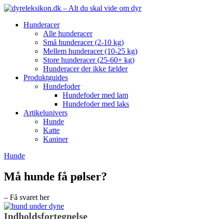
Hunderacer
Alle hunderacer
Små hunderacer (2-10 kg)
Mellem hunderacer (10-25 kg)
Store hunderacer (25-60+ kg)
Hunderacer der ikke fælder
Produktguides
Hundefoder
Hundefoder med lam
Hundefoder med laks
Artikelunivers
Hunde
Katte
Kaniner
Hunde
Må hunde få pølser?
– Få svaret her
Indholdsfortegnelse