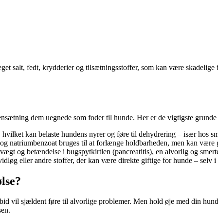
get salt, fedt, krydderier og tilsætningsstoffer, som kan være skadelige 
nsætning dem uegnede som foder til hunde. Her er de vigtigste grunde t
vilket kan belaste hundens nyrer og føre til dehydrering – især hos sm
t og natriumbenzoat bruges til at forlænge holdbarheden, men kan være g
ægt og betændelse i bugspytkirtlen (pancreatitis), en alvorlig og smerte
dløg eller andre stoffer, der kan være direkte giftige for hunde – selv
ølse?
e bid vil sjældent føre til alvorlige problemer. Men hold øje med din hu
sen.