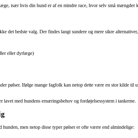
æge, især hvis din hund er af en mindre race, hvor selv små mængder ka
e det bedste valg. Der findes langt sundere og mere sikre alternativer, 
ler eller dyrlæge)
r pølser. Ifølge mange fagfolk kan netop dette være en stor kilde til u
r er lavet med hundens ernæringsbehov og fordøjelsessystem i tankerne.
ig
 med hunden, men netop disse typer pølser er ofte værre end almindelige: