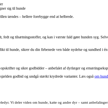
er
ner sig til hunde
rillen tændes – hellere forebygge end at helbrede.
salt, fedt og tilsætningsstoffer, og kan i værste fald gøre hunden syg. S
cifikt til hunde, sikrer du din firbenede ven både nydelse og sundhed i
 opskrifter og sikre godbidder – anbefalet af dyrlæger og ernæringsekspe
n sjælden godbid og undgå stærkt krydrede varianter. Læs også
om hunde
dyr. Vi deler viden om hunde, katte og andre dyr – samt anbefalinger af