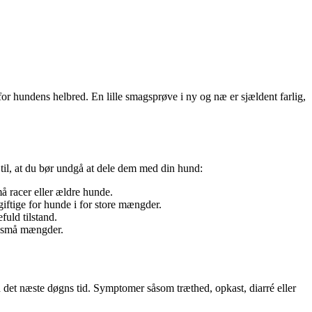
for hundens helbred. En lille smagsprøve i ny og næ er sjældent farlig,
il, at du bør undgå at dele dem med din hund:
å racer eller ældre hunde.
iftige for hunde i for store mængder.
fuld tilstand.
 i små mængder.
nd det næste døgns tid. Symptomer såsom træthed, opkast, diarré eller