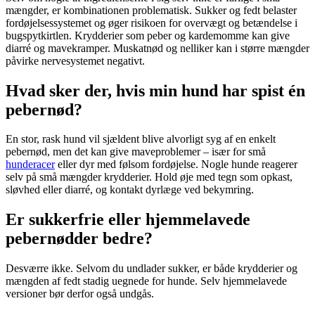
mængder, er kombinationen problematisk. Sukker og fedt belaster
fordøjelsessystemet og øger risikoen for overvægt og betændelse i
bugspytkirtlen. Krydderier som peber og kardemomme kan give
diarré og mavekramper. Muskatnød og nelliker kan i større mængder
påvirke nervesystemet negativt.
Hvad sker der, hvis min hund har spist én
pebernød?
En stor, rask hund vil sjældent blive alvorligt syg af en enkelt
pebernød, men det kan give maveproblemer – især for små
hunderacer
eller dyr med følsom fordøjelse. Nogle hunde reagerer
selv på små mængder krydderier. Hold øje med tegn som opkast,
sløvhed eller diarré, og kontakt dyrlæge ved bekymring.
Er sukkerfrie eller hjemmelavede
pebernødder bedre?
Desværre ikke. Selvom du undlader sukker, er både krydderier og
mængden af fedt stadig uegnede for hunde. Selv hjemmelavede
versioner bør derfor også undgås.