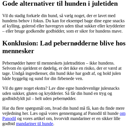
Gode alternativer til hunden i juletiden
Vil du stadig forkæle din hund, så vælg noget, der er lavet med
hundens behov i fokus. Du kan for eksempel bage dine egne snacks
af kylling, gulerod eller havregryn uden tilsat sukker eller krydderier
– eller bruge godkendte godbidder, som er sikre for hundens mave.
Konklusion: Lad pebernødderne blive hos
mennesker
Pebernødder hører til menneskets juletradition – ikke hundens.
Selvom én sjældent er dødelig, er det ikke en risiko, der er værd at
tage. Undgå ingredienser, din hund ikke har godt af, og hold julen
både hyggelig og sund for din firbenede ven.
Vil du gøre noget ekstra? Lav dine egne hundevenlige julesnacks
uden sukker, gluten og krydderier. Så får din hund en tryg og
godbidsfyldt jul – helt uden pebernødder.
Har du flere spørgsmål om, hvad din hund må få, kan du finde mere
vejledning her. Læs også vores gennemgang af Panodil til hunde
om
Panodil
og vores artikel om, hvorvidt mandariner er en sikker lille
godbid
mandariner til hunde
.