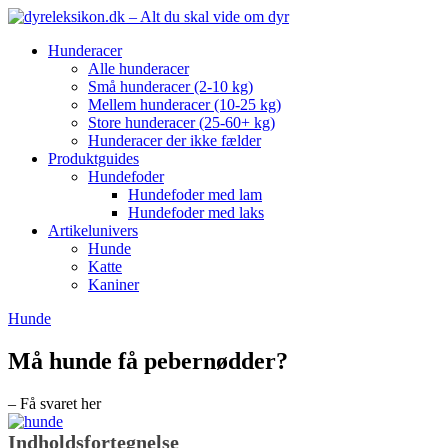
Hunderacer
Alle hunderacer
Små hunderacer (2-10 kg)
Mellem hunderacer (10-25 kg)
Store hunderacer (25-60+ kg)
Hunderacer der ikke fælder
Produktguides
Hundefoder
Hundefoder med lam
Hundefoder med laks
Artikelunivers
Hunde
Katte
Kaniner
Hunde
Må hunde få pebernødder?
– Få svaret her
Indholdsfortegnelse