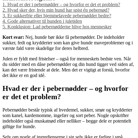
1.
Hvad er der i pebernødder – og hvorfor er det et problem?
2.
Hvad sker der, hvis min hund har spist én pebernød?
3.
Er sukkerfrie eller hjemmelavede pebernødder bedre?
4.
Gode alternativer til hunden i juletiden
5.
Konklusion: Lad pebernødderne blive hos mennesker
Kort svar:
Nej, hunde bør ikke få pebernødder. De indeholder
sukker, fedt og krydderier som kan give hunde maveproblemer og i
værste fald være skadelige for deres helbred.
Julen er fyldt med fristelser – også for menneskets bedste ven. Når
du sidder med en dåse pebernødder og din hund tigger ved siden af,
kan det være fristende at dele. Men det er vigtigt at forstå, hvorfor
det ikke er en god idé.
Hvad er der i pebernødder – og hvorfor
er det et problem?
Pebernødder består typisk af hvedemel, sukker, smør og krydderier
som kanel, kardemomme, ingefær og sort peber. Nogle opskrifter
indeholder også muskatnød eller nelliker – begge dele er potentielt
giftige for hunde.
Selv om nogle af ingredienserne i sig selv ikke er farlige i små