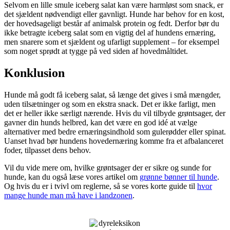
Selvom en lille smule iceberg salat kan være harmløst som snack, er
det sjældent nødvendigt eller gavnligt. Hunde har behov for en kost,
der hovedsageligt består af animalsk protein og fedt. Derfor bør du
ikke betragte iceberg salat som en vigtig del af hundens ernæring,
men snarere som et sjældent og ufarligt supplement – for eksempel
som noget sprødt at tygge på ved siden af hovedmåltidet.
Konklusion
Hunde må godt få iceberg salat, så længe det gives i små mængder,
uden tilsætninger og som en ekstra snack. Det er ikke farligt, men
det er heller ikke særligt nærende. Hvis du vil tilbyde grøntsager, der
gavner din hunds helbred, kan det være en god idé at vælge
alternativer med bedre ernæringsindhold som gulerødder eller spinat.
Uanset hvad bør hundens hovedernæring komme fra et afbalanceret
foder, tilpasset dens behov.
Vil du vide mere om, hvilke grøntsager der er sikre og sunde for
hunde, kan du også læse vores artikel om
grønne bønner til hunde
.
Og hvis du er i tvivl om reglerne, så se vores korte guide til
hvor
mange hunde man må have i landzonen
.