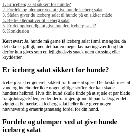
1.
Er iceberg salat sikkert for hunde?
2.
Fordele og ulemper ved at give hunde iceberg salat
3.
Sådan giver du iceberg salat til hunde på en sikker måde
4.
Bedre alternativer til iceberg salat
5.
Er det nødvendigt at give hunden iceberg salat?
6.
Konklusion
Kort svar:
Ja, hunde må gerne få iceberg salat i små mængder, da
det ikke er giftigt, men det har en meget lav næringsværdi og bør
derfor kun gives som en lejlighedsvis snack uden dressing eller
krydderier.
Er iceberg salat sikkert for hunde?
Iceberg salat er generelt sikkert for hunde at spise. Det består mest af
vand og indeholder ikke nogen giftige stoffer, der kan skade
hundens helbred. Hvis din hund skulle finde på at stjæle et par blade
fra grøntsagsskålen, er der derfor ingen grund til panik. Dog er det
vigtigt at bemærke, at iceberg salat heller ikke giver nogen
nævneværdig ernæringsmæssig fordel for din hund.
Fordele og ulemper ved at give hunde
iceberg salat