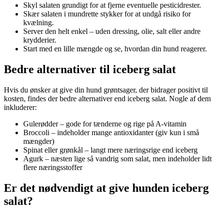
Skyl salaten grundigt for at fjerne eventuelle pesticidrester.
Skær salaten i mundrette stykker for at undgå risiko for
kvælning.
Server den helt enkel – uden dressing, olie, salt eller andre
krydderier.
Start med en lille mængde og se, hvordan din hund reagerer.
Bedre alternativer til iceberg salat
Hvis du ønsker at give din hund grøntsager, der bidrager positivt til
kosten, findes der bedre alternativer end iceberg salat. Nogle af dem
inkluderer:
Gulerødder – gode for tænderne og rige på A-vitamin
Broccoli – indeholder mange antioxidanter (giv kun i små
mængder)
Spinat eller grønkål – langt mere næringsrige end iceberg
Agurk – næsten lige så vandrig som salat, men indeholder lidt
flere næringsstoffer
Er det nødvendigt at give hunden iceberg
salat?