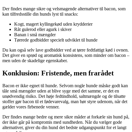
Der findes mange sikre og velsmagende alternativer til bacon, som
kan tilfredsstille din hunds lyst til snacks:
Kogt, magert kyllingekød uden krydderier
Råt gulerod eller agurk i skiver
Banan i små mængder
Tørrede godbidder specielt udviklet til hunde
Du kan også selv lave godbidder ved at tørre fedtfattigt kød i ovnen.
Det giver en sprød og aromatisk konsistens, som minder om bacon –
men uden de skadelige egenskaber.
Konklusion: Fristende, men frarådet
Bacon er ikke egnet til hunde. Selvom nogle hunde måske godt kan
tåle små mængder uden at blive syge med det samme, er det en
unødvendig risiko. Det høje fedtindhold, saltmængde og de tilsatte
stoffer gør bacon til et fødevarevalg, man bør styre udenom, når det
gælder vores firbenede venner.
Der findes mange bedre og mere sikre måder at forkæle sin hund på,
der ikke går på kompromis med sundheden. Når du vælger gode
alternativer, giver du din hund det bedste udgangspunkt for et langt