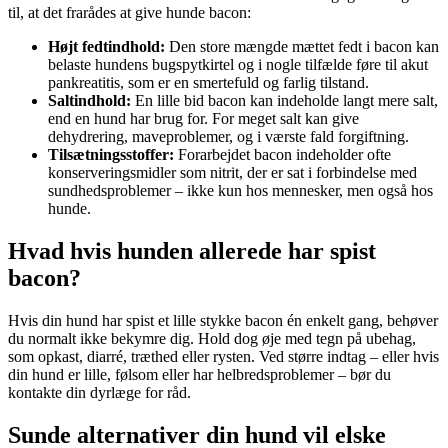
til, at det frarådes at give hunde bacon:
Højt fedtindhold:
Den store mængde mættet fedt i bacon kan
belaste hundens bugspytkirtel og i nogle tilfælde føre til akut
pankreatitis, som er en smertefuld og farlig tilstand.
Saltindhold:
En lille bid bacon kan indeholde langt mere salt,
end en hund har brug for. For meget salt kan give
dehydrering, maveproblemer, og i værste fald forgiftning.
Tilsætningsstoffer:
Forarbejdet bacon indeholder ofte
konserveringsmidler som nitrit, der er sat i forbindelse med
sundhedsproblemer – ikke kun hos mennesker, men også hos
hunde.
Hvad hvis hunden allerede har spist
bacon?
Hvis din hund har spist et lille stykke bacon én enkelt gang, behøver
du normalt ikke bekymre dig. Hold dog øje med tegn på ubehag,
som opkast, diarré, træthed eller rysten. Ved større indtag – eller hvis
din hund er lille, følsom eller har helbredsproblemer – bør du
kontakte din dyrlæge for råd.
Sunde alternativer din hund vil elske