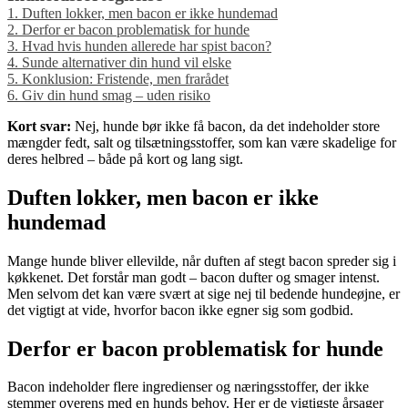
1.
Duften lokker, men bacon er ikke hundemad
2.
Derfor er bacon problematisk for hunde
3.
Hvad hvis hunden allerede har spist bacon?
4.
Sunde alternativer din hund vil elske
5.
Konklusion: Fristende, men frarådet
6.
Giv din hund smag – uden risiko
Kort svar:
Nej, hunde bør ikke få bacon, da det indeholder store
mængder fedt, salt og tilsætningsstoffer, som kan være skadelige for
deres helbred – både på kort og lang sigt.
Duften lokker, men bacon er ikke
hundemad
Mange hunde bliver ellevilde, når duften af stegt bacon spreder sig i
køkkenet. Det forstår man godt – bacon dufter og smager intenst.
Men selvom det kan være svært at sige nej til bedende hundeøjne, er
det vigtigt at vide, hvorfor bacon ikke egner sig som godbid.
Derfor er bacon problematisk for hunde
Bacon indeholder flere ingredienser og næringsstoffer, der ikke
stemmer overens med en hunds behov. Her er de vigtigste årsager