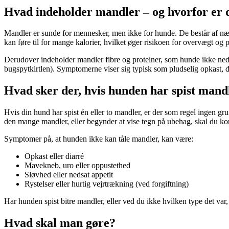
Hvad indeholder mandler – og hvorfor er 
Mandler er sunde for mennesker, men ikke for hunde. De består af næst
kan føre til for mange kalorier, hvilket øger risikoen for overvægt og
Derudover indeholder mandler fibre og proteiner, som hunde ikke nedbr
bugspytkirtlen). Symptomerne viser sig typisk som pludselig opkast, d
Hvad sker der, hvis hunden har spist mand
Hvis din hund har spist én eller to mandler, er der som regel ingen gr
den mange mandler, eller begynder at vise tegn på ubehag, skal du k
Symptomer på, at hunden ikke kan tåle mandler, kan være:
Opkast eller diarré
Mavekneb, uro eller oppustethed
Sløvhed eller nedsat appetit
Rystelser eller hurtig vejrtrækning (ved forgiftning)
Har hunden spist bitre mandler, eller ved du ikke hvilken type det va
Hvad skal man gøre?