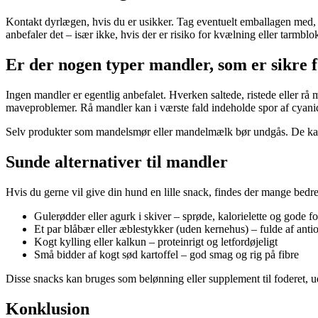
Kontakt dyrlægen, hvis du er usikker. Tag eventuelt emballagen med, 
anbefaler det – især ikke, hvis der er risiko for kvælning eller tarmblo
Er der nogen typer mandler, som er sikre 
Ingen mandler er egentlig anbefalet. Hverken saltede, ristede eller rå
maveproblemer. Rå mandler kan i værste fald indeholde spor af cyani
Selv produkter som mandelsmør eller mandelmælk bør undgås. De kan i
Sunde alternativer til mandler
Hvis du gerne vil give din hund en lille snack, findes der mange bedre 
Gulerødder eller agurk i skiver – sprøde, kalorielette og gode f
Et par blåbær eller æblestykker (uden kernehus) – fulde af anti
Kogt kylling eller kalkun – proteinrigt og letfordøjeligt
Små bidder af kogt sød kartoffel – god smag og rig på fibre
Disse snacks kan bruges som belønning eller supplement til foderet, u
Konklusion