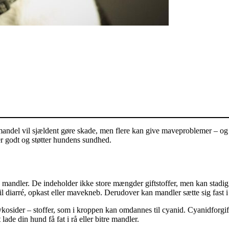
mandel vil sjældent gøre skade, men flere kan give maveproblemer – og v
er godt og støtter hundens sundhed.
 mandler. De indeholder ikke store mængder giftstoffer, men kan stadig
il diarré, opkast eller mavekneb. Derudover kan mandler sætte sig fast i
ykosider – stoffer, som i kroppen kan omdannes til cyanid. Cyanidforg
lade din hund få fat i rå eller bitre mandler.