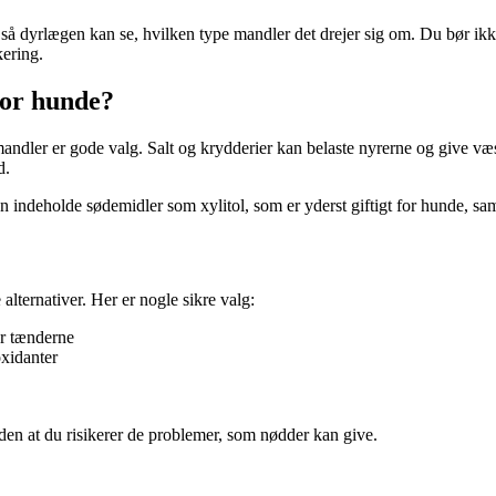
så dyrlægen kan se, hvilken type mandler det drejer sig om. Du bør ikke
kering.
for hunde?
 mandler er gode valg. Salt og krydderier kan belaste nyrerne og give væ
d.
ndeholde sødemidler som xylitol, som er yderst giftigt for hunde, sam
alternativer. Her er nogle sikre valg:
or tænderne
oxidanter
den at du risikerer de problemer, som nødder kan give.