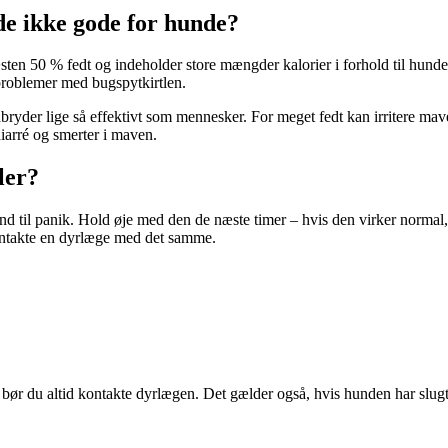
de ikke gode for hunde?
en 50 % fedt og indeholder store mængder kalorier i forhold til hunden
 problemer med bugspytkirtlen.
yder lige så effektivt som mennesker. For meget fedt kan irritere mave
iarré og smerter i maven.
ler?
und til panik. Hold øje med den de næste timer – hvis den virker normal,
ontakte en dyrlæge med det samme.
r, bør du altid kontakte dyrlægen. Det gælder også, hvis hunden har slug