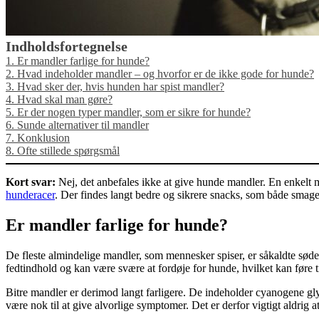
Indholdsfortegnelse
1.
Er mandler farlige for hunde?
2.
Hvad indeholder mandler – og hvorfor er de ikke gode for hunde?
3.
Hvad sker der, hvis hunden har spist mandler?
4.
Hvad skal man gøre?
5.
Er der nogen typer mandler, som er sikre for hunde?
6.
Sunde alternativer til mandler
7.
Konklusion
8.
Ofte stillede spørgsmål
Kort svar:
Nej, det anbefales ikke at give hunde mandler. En enkelt 
hunderacer
. Der findes langt bedre og sikrere snacks, som både smag
Er mandler farlige for hunde?
De fleste almindelige mandler, som mennesker spiser, er såkaldte søde
fedtindhold og kan være svære at fordøje for hunde, hvilket kan føre t
Bitre mandler er derimod langt farligere. De indeholder cyanogene gl
være nok til at give alvorlige symptomer. Det er derfor vigtigt aldrig at 