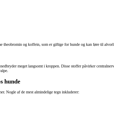
e theobromin og koffein, som er giftige for hunde og kan føre til alvo
dbryder meget langsomt i kroppen. Disse stoffer påvirker centralnervesy
alpe.
os hunde
er. Nogle af de mest almindelige tegn inkluderer: