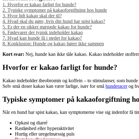
1.
Hvorfor er kakao farligt for hunde?
2.
Typiske symptomer på kakaoforgiftning hos hunde
3.
Hvor lidt kakao skal der til?
4.
Hvad skal du gøre, hvis din hund har spist kakao?
5.
Er der en sikker mængde kakao for hunde?
6.
Fødevarer der typisk indeholder kakao
7.
Hvad kan hunde få i stedet for kakao?
8.
Konklusion: Hunde og kakao hører ikke sammen
Kort svar:
Nej, hunde kan ikke tåle kakao. Kakao indeholder stoffern
Hvorfor er kakao farligt for hunde?
Kakao indeholder theobromin og koffein – to stimulanser, som hunde ne
Selv små doser kakao kan være farlige, især for små
hunderacer
og hv
Typiske symptomer på kakaoforgiftning h
Når en hund har spist kakao, kan symptomerne vise sig indenfor få tim
Opkast og diarré
Rastløshed eller hyperaktivitet
Hurtig eller uregelmæssig puls