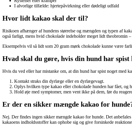
Rystelser eller kramper
I alvorlige tilfælde: hjertepåvirkning eller dødeligt udfald
Hvor lidt kakao skal der til?
Risikoen afhænger af hundens størrelse og mængden og typen af kaka
også farligt, mens hvid chokolade indeholder meget lidt theobromin – 
Eksempelvis vil så lidt som 20 gram mørk chokolade kunne være farli
Hvad skal du gøre, hvis din hund har spist
Hvis du ved eller har mistanke om, at din hund har spist noget med ka
Kontakt straks din dyrlæge eller en dyrlægevagt.
Oplys hvilken type kakao eller chokolade hunden har fået, og 
Hold øje med symptomer, men vent ikke på dem, før du reagere
Er der en sikker mængde kakao for hunde
Nej. Der findes ingen sikker mængde kakao for hunde. Det anbefales at 
kakaoens indholdsstoffer kan ophobe sig og give forsinkede reaktione