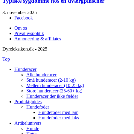
Typiske sygdomme hos en dværgpinscher
3. november 2025
Facebook
Om os
Privatlivspolitik
Annoncering & affiliates
Dyreleksikon.dk - 2025
Top
Hunderacer
Alle hunderacer
Små hunderacer (2-10 kg)
Mellem hunderacer (10-25 kg)
Store hunderacer (25-60+ kg)
Hunderacer der ikke fælder
Produktguides
Hundefoder
Hundefoder med lam
Hundefoder med laks
Artikelunivers
Hunde
Katte