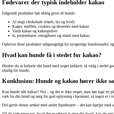
Fødevarer der typisk indeholder kakao
Følgende produkter bør aldrig gives til hunde:
Al slags chokolade (mørk, lys og hvid)
Kager, muffins, cookies og desserter med kakao
Varm kakao og kakaopulver
Is, proteinbarer, energibarer og müsli med kakao
Opbevar disse produkter utilgængeligt for nysgerrige hundesnuder, og
Hvad kan hunde få i stedet for kakao?
Ønsker du at forkæle din hund med noget lækkert, så vælg i stedet go
ufarlig for hunde.
Konklusion: Hunde og kakao hører ikke 
Kan hunde tåle kakao? Nej – og det er ikke noget, man bør tage let på. 
væk fra din hund og sørg for god oplysning i hjemmet, så ingen er i tv
Del gerne denne artikel med andre hundeejere – det kan hjælpe med at
Vil du vide mere om, hvad der er sikkert at give din hund, kan du o