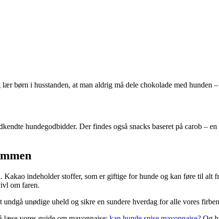
 lær børn i husstanden, at man aldrig må dele chokolade med hunden – 
dkendte hundegodbidder. Der findes også snacks baseret på carob – en n
sammen
Kakao indeholder stoffer, som er giftige for hunde og kan føre til alt f
ivl om faren.
 undgå unødige uheld og sikre en sundere hverdag for alle vores firbe
gså læse vores guide om mayonnaise:
kan hunde spise mayonnaise?
Og hu