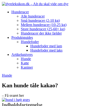
Hunderacer
Alle hunderacer
Små hunderacer (2-10 kg)
Mellem hunderacer (10-25 kg)
Store hunderacer (25-60+ kg)
Hunderacer der ikke fælder
Produktguides
Hundefoder
Hundefoder med lam
Hundefoder med laks
Artikelunivers
Hunde
Katte
Kaniner
Hunde
Kan hunde tåle kakao?
– Få svaret her
Indholdsfortegnelse