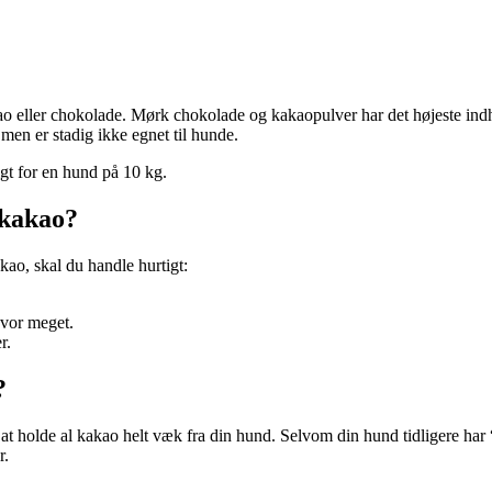
o eller chokolade. Mørk chokolade og kakaopulver har det højeste ind
men er stadig ikke egnet til hunde.
gt for en hund på 10 kg.
 kakao?
kao, skal du handle hurtigt:
hvor meget.
r.
?
holde al kakao helt væk fra din hund. Selvom din hund tidligere har “tå
r.