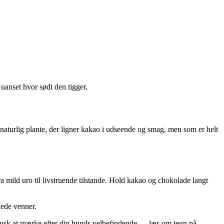
uanset hvor sødt den tigger.
aturlig plante, der ligner kakao i udseende og smag, men som er helt
ra mild uro til livstruende tilstande. Hold kakao og chokolade langt
nede venner.
sk at mærke efter din hunds velbefindende — læs om tegn på