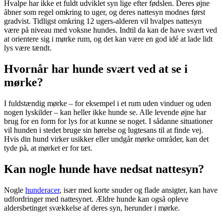
Hvalpe har ikke et fuldt udviklet syn lige efter fødslen. Deres øjne
åbner som regel omkring to uger, og deres nattesyn modnes først
gradvist. Tidligst omkring 12 ugers-alderen vil hvalpes nattesyn
være på niveau med voksne hundes. Indtil da kan de have svært ved
at orientere sig i mørke rum, og det kan være en god idé at lade lidt
lys være tændt.
Hvornår har hunde svært ved at se i
mørke?
I fuldstændig mørke – for eksempel i et rum uden vinduer og uden
nogen lyskilder – kan heller ikke hunde se. Alle levende øjne har
brug for en form for lys for at kunne se noget. I sådanne situationer
vil hunden i stedet bruge sin hørelse og lugtesans til at finde vej.
Hvis din hund virker usikker eller undgår mørke områder, kan det
tyde på, at mørket er for tæt.
Kan nogle hunde have nedsat nattesyn?
Nogle
hunderacer
, især med korte snuder og flade ansigter, kan have
udfordringer med nattesynet. Ældre hunde kan også opleve
aldersbetinget svækkelse af deres syn, herunder i mørke.