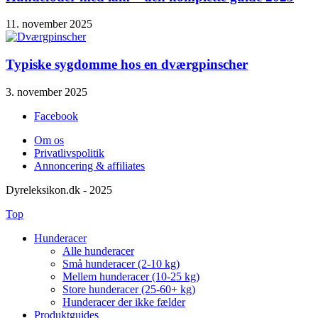
11. november 2025
Typiske sygdomme hos en dværgpinscher
3. november 2025
Facebook
Om os
Privatlivspolitik
Annoncering & affiliates
Dyreleksikon.dk - 2025
Top
Hunderacer
Alle hunderacer
Små hunderacer (2-10 kg)
Mellem hunderacer (10-25 kg)
Store hunderacer (25-60+ kg)
Hunderacer der ikke fælder
Produktguides