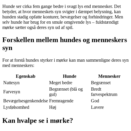
Hunde ser cirka fem gange bedre i svagt lys end mennesker. Det
betyder, at hvor menneskets syn svigter i dæmpet belysning, kan
hunden stadig opfatte konturer, bevægelser og forhindringer. Men
selv hunde har brug for en smule omgivende lys – fuldstændigt
mørke sætter også deres syn ud af spil.
Forskellen mellem hundes og menneskers
syn
For at forstå hundes styrker i mørke kan man sammenligne deres syn
med menneskers:
Egenskab
Hunde
Mennesker
Nattesyn
Meget bedre
Begrænset
Begrænset (blå og
Bredt
Farvesyn
gul)
farvespektrum
Bevægelsesgenkendelse
Fremragende
God
Lysfølsomhed
Høj
Lavere
Kan hvalpe se i mørke?