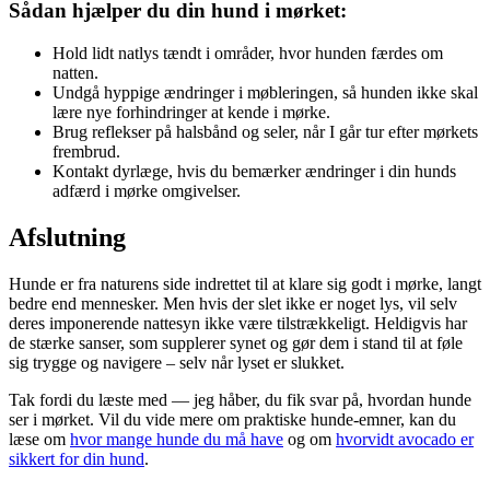
Sådan hjælper du din hund i mørket:
Hold lidt natlys tændt i områder, hvor hunden færdes om
natten.
Undgå hyppige ændringer i møbleringen, så hunden ikke skal
lære nye forhindringer at kende i mørke.
Brug reflekser på halsbånd og seler, når I går tur efter mørkets
frembrud.
Kontakt dyrlæge, hvis du bemærker ændringer i din hunds
adfærd i mørke omgivelser.
Afslutning
Hunde er fra naturens side indrettet til at klare sig godt i mørke, langt
bedre end mennesker. Men hvis der slet ikke er noget lys, vil selv
deres imponerende nattesyn ikke være tilstrækkeligt. Heldigvis har
de stærke sanser, som supplerer synet og gør dem i stand til at føle
sig trygge og navigere – selv når lyset er slukket.
Tak fordi du læste med — jeg håber, du fik svar på, hvordan hunde
ser i mørket. Vil du vide mere om praktiske hunde‑emner, kan du
læse om
hvor mange hunde du må have
og om
hvorvidt avocado er
sikkert for din hund
.