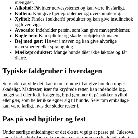
mængder.
Alkohol:
Påvirker nervesystemet og kan være livsfarligt.
Koffein:
Kan give hjerteproblemer og overstimulering.
Xylitol:
Findes i sukkerfri produkter og kan give insulinchok
og leversvigt.
Avocado:
Indeholder persin, som kan give maveproblemer.
Kogte ben:
Kan splintre og skade fordøjelseskanalen.
Dej med gær:
Hæver i maven og kan give alvorlige
mavesmerter eller sprængning.
Mælkeprodukter:
Mange hunde tåler ikke laktose og får
diarré.
Typiske faldgruber i hverdagen
Selv uden at ville det, kan man komme til at give hunden noget
skadeligt. Madrester, især fra krydrede retter, kan indeholde løg,
meget salt eller fedt. Kager og brød gemmer tit på sukker, xylitol
eller gær, som heller ikke egner sig til hunde. Selv tom emballage
kan være farligt, hvis der sidder rester i.
Pas på ved højtider og fest
Under særlige anledninger er det ekstra vigtigt at passe på. Julesovs,
andeskind, chokolade og marcipan er alt sammen skadeligt, selv i