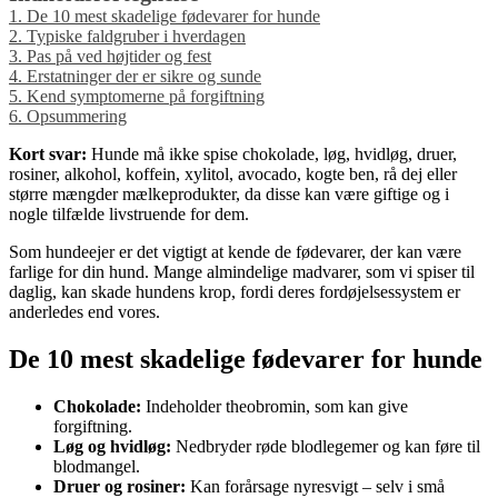
1.
De 10 mest skadelige fødevarer for hunde
2.
Typiske faldgruber i hverdagen
3.
Pas på ved højtider og fest
4.
Erstatninger der er sikre og sunde
5.
Kend symptomerne på forgiftning
6.
Opsummering
Kort svar:
Hunde må ikke spise chokolade, løg, hvidløg, druer,
rosiner, alkohol, koffein, xylitol, avocado, kogte ben, rå dej eller
større mængder mælkeprodukter, da disse kan være giftige og i
nogle tilfælde livstruende for dem.
Som hundeejer er det vigtigt at kende de fødevarer, der kan være
farlige for din hund. Mange almindelige madvarer, som vi spiser til
daglig, kan skade hundens krop, fordi deres fordøjelsessystem er
anderledes end vores.
De 10 mest skadelige fødevarer for hunde
Chokolade:
Indeholder theobromin, som kan give
forgiftning.
Løg og hvidløg:
Nedbryder røde blodlegemer og kan føre til
blodmangel.
Druer og rosiner:
Kan forårsage nyresvigt – selv i små